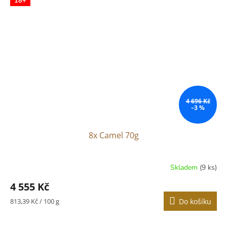
18+
4 696 Kč
–3 %
8x Camel 70g
Skladem
(9 ks)
4 555 Kč
Měrná
813,39 Kč / 100 g
Do košíku
cena: