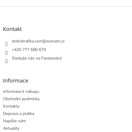
Z
á
p
a
Kontakt
t
í
dobratrafika.com
@
seznam.cz
+420 777 680 670
Sledujte nás na Facebooku!
Informace
Informace k nákupu
Obchodní podmínky
Kontakty
Doprava a platba
Napište nám
Aktuality