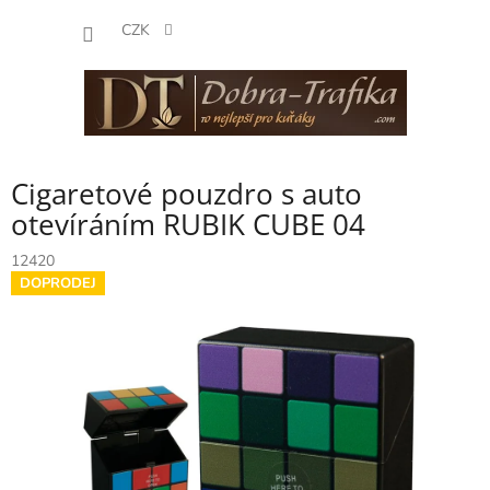
Přejít
NÁKUP
na
CZK
obsah
KOŠÍK
Cigaretové pouzdro s auto
otevíráním RUBIK CUBE 04
12420
DOPRODEJ