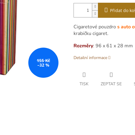
Přidat do ko
Cigaretové pouzdro
s auto 
krabičku cigaret.
Rozměry
: 96 x 61 x 28 mm
Detailní informace
155 Kč
–32 %
TISK
ZEPTAT SE