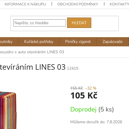
INFORMACE K NÁKUPU
OBCHODNÍ PODMÍNKY
KONTAKT
HLEDAT
outníky
Kuřácké potřeby
Plničky cigaret
Zapalovače
pouzdro s auto otevíráním LINES 03
tevíráním LINES 03
12415
155 Kč
–32 %
105 Kč
Měrná
Doprodej
(5 ks)
cena:
Můžeme doručit do:
7.8.2026