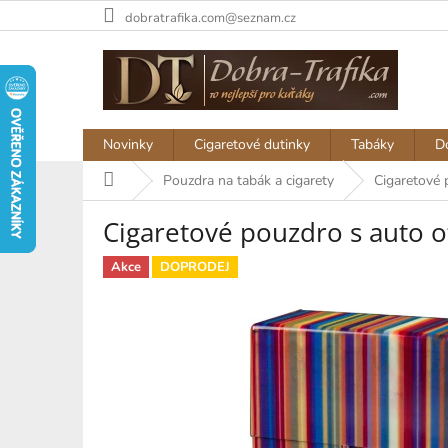
Přejít
dobratrafika.com@seznam.cz
na
obsah
Novinky
Cigaretové dutinky
Tabáky
D
Domů
Pouzdra na tabák a cigarety
Cigaretové 
Cigaretové pouzdro s auto o
Akce
DOPRODEJ