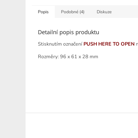
Popis
Podobné (4)
Diskuze
Detailní popis produktu
Stisknutím označení
PUSH HERE TO OPEN
n
Rozměry: 96 x 61 x 28 mm
Z
á
p
a