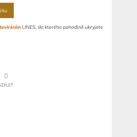
šíku
otevíráním
LINES, do kterého pohodlně ukryjete
SDÍLET