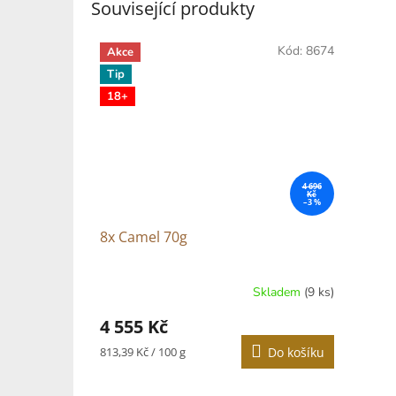
Související produkty
Kód:
8674
Akce
Tip
18+
4 696
Kč
–3 %
8x Camel 70g
Skladem
(9 ks)
4 555 Kč
Měrná
813,39 Kč / 100 g
Do košíku
cena: