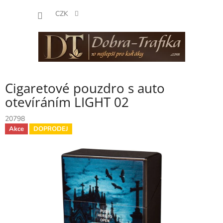
Přejít
NÁKUP
na
CZK
obsah
KOŠÍK
Cigaretové pouzdro s auto
otevíráním LIGHT 02
20798
Akce
DOPRODEJ