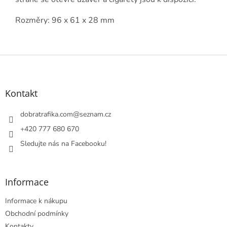
Rozměry: 96 x 61 x 28 mm
Z
á
p
a
Kontakt
t
í
dobratrafika.com
@
seznam.cz
+420 777 680 670
Sledujte nás na Facebooku!
Informace
Informace k nákupu
Obchodní podmínky
Kontakty