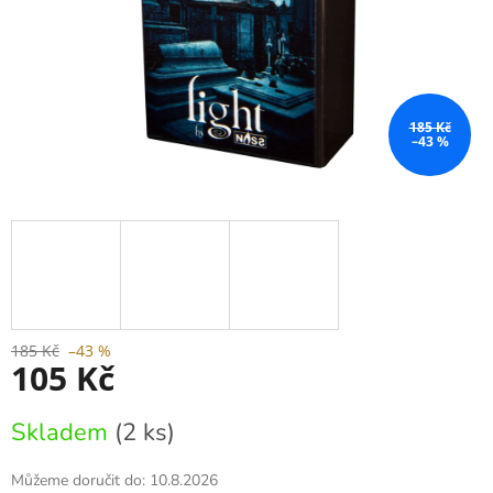
185 Kč
–43 %
185 Kč
–43 %
105 Kč
Měrná
Skladem
(2 ks)
cena:
Můžeme doručit do:
10.8.2026