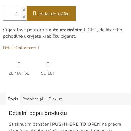
Přidat do košíku
Cigaretové pouzdro
s auto otevíráním
LIGHT, do kterého
pohodlně ukryjete krabičku cigaret.
Detailní informace
ZEPTAT SE
SDÍLET
Popis
Podobné (4)
Diskuze
Detailní popis produktu
Stisknutím označení
PUSH HERE TO OPEN
na přední
straně se otevře uzávěr a cigarety jsou k dispozici.