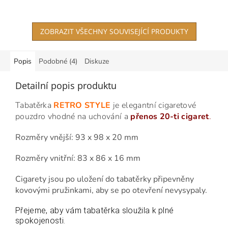
z
5
hvězdiček.
ZOBRAZIT VŠECHNY SOUVISEJÍCÍ PRODUKTY
Popis
Podobné (4)
Diskuze
Detailní popis produktu
Tabatěrka
RETRO STYLE
je elegantní cigaretové
pouzdro vhodné na uchování a
přenos 20-ti cigaret
.
Rozměry vnější: 93 x 98 x 20 mm
Rozměry vnitřní: 83 x 86 x 16 mm
Cigarety jsou po uložení do tabatěrky připevněny
kovovými pružinkami, aby se po otevření nevysypaly.
Přejeme, aby vám tabatěrka sloužila k plné
spokojenosti.