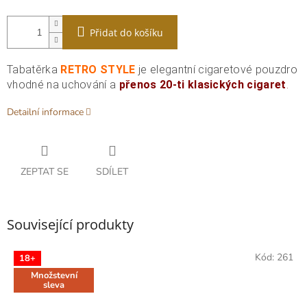
Přidat do košíku
Tabatěrka
RETRO STYLE
je elegantní cigaretové pouzdro
vhodné na uchování a
přenos 20-ti klasických cigaret
.
Detailní informace
ZEPTAT SE
SDÍLET
Související produkty
Kód:
261
18+
Množstevní
sleva