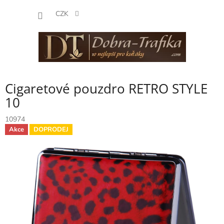
Přejít
NÁKUP
na
CZK
obsah
KOŠÍK
Cigaretové pouzdro RETRO STYLE
10
10974
Akce
DOPRODEJ