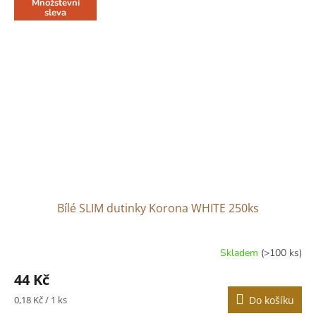
Množstevní
sleva
Bílé SLIM dutinky Korona WHITE 250ks
Skladem
(>100 ks)
Průměrné
hodnocení
44 Kč
produktu
je
Měrná
0,18 Kč / 1 ks
Do košíku
3,2
cena: