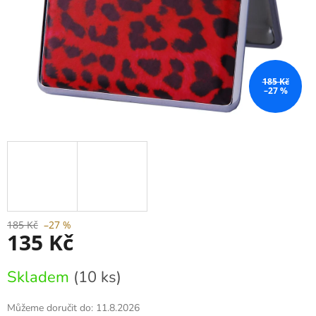
185 Kč
–27 %
185 Kč
–27 %
135 Kč
Měrná
Skladem
(10 ks)
cena:
Můžeme doručit do:
11.8.2026