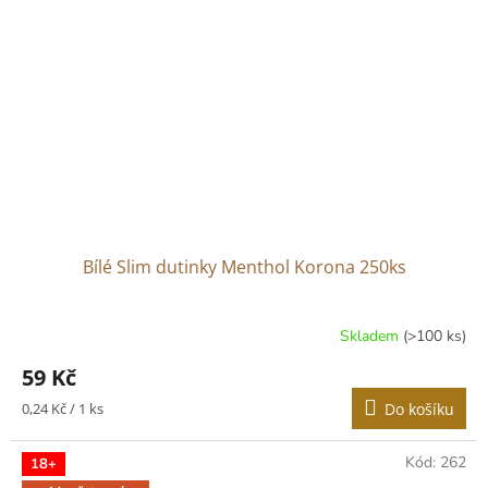
Bílé Slim dutinky Menthol Korona 250ks
Skladem
(>100 ks)
Průměrné
hodnocení
59 Kč
produktu
je
Měrná
0,24 Kč / 1 ks
Do košíku
3,0
cena:
z
5
Kód:
262
18+
hvězdiček.