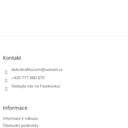
Z
á
p
a
Kontakt
t
í
dobratrafika.com
@
seznam.cz
+420 777 680 670
Sledujte nás na Facebooku!
Informace
Informace k nákupu
Obchodní podmínky