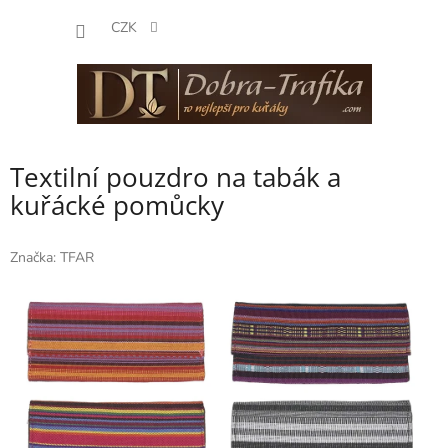
Přejít
NÁKUP
na
CZK
obsah
KOŠÍK
Textilní pouzdro na tabák a
kuřácké pomůcky
Značka:
TFAR