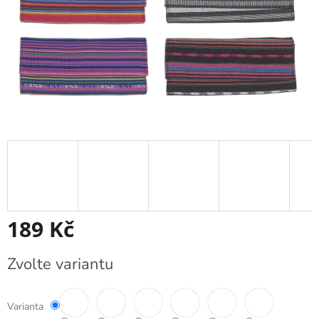
189 Kč
Měrná
Zvolte variantu
cena:
Varianta