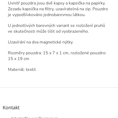
Uvnitř pouzdra jsou dvě kapsy a kapsička na papírky.
Zezadu kapsička na filtry, uzavíratelná na zip. Pouzdro
je vypodšívkováno
jednobarevnou látkou.
U jednotlivých barevných variant se rozložení pruhů
ve skutečnosti může lišit od vyobrazeného.
Uzavírání na dva magnetické nýtky.
Rozměry pouzdra: 15 x 7 x 1 cm, rozložené pouzdro:
15 x 19 cm
Materiál: textil
Z
á
p
a
Kontakt
t