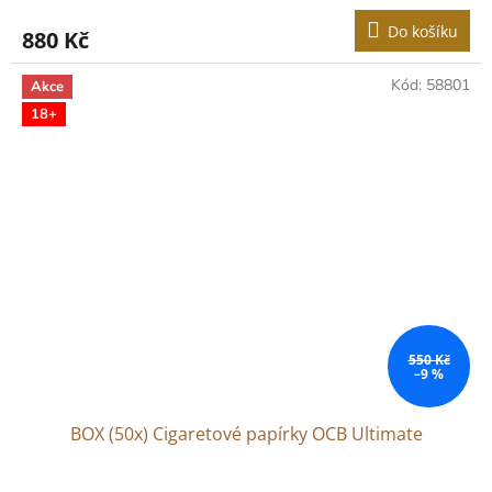
Do košíku
880 Kč
Kód:
58801
Akce
18+
550 Kč
–9 %
BOX (50x) Cigaretové papírky OCB Ultimate