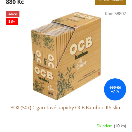
880 Kč
Kód:
58807
Akce
18+
950 Kč
–7 %
BOX (50x) Cigaretové papírky OCB Bamboo KS slim
Skladem
(10 ks)