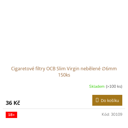
Cigaretové filtry OCB Slim Virgin nebělené ∅6mm
150ks
Skladem
(>100 ks)
Do košíku
36 Kč
Kód:
30109
18+