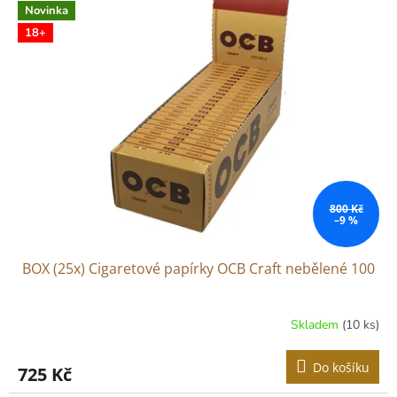
r
Novinka
p
o
i
18+
d
s
u
p
k
r
t
o
ů
d
u
k
t
ů
800 Kč
–9 %
BOX (25x) Cigaretové papírky OCB Craft nebělené 100
Skladem
(10 ks)
Do košíku
725 Kč