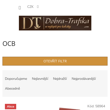
Přejít
NÁKUP
na
CZK
obsah
KOŠÍK
OCB
OTEVŘÍT FILTR
Ř
a
Doporučujeme
Nejlevnější
Nejdražší
Nejprodávanější
z
e
Abecedně
n
í
V
p
Kód:
58964
Akce
ý