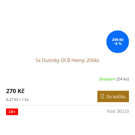
295 Kč
–8 %
5x Dutinky OCB Hemp 200ks
Skladem
(24 ks)
270 Kč
Do košíku
Měrná
0,27 Kč / 1 ks
cena:
Kód:
30110
18+