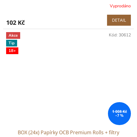
Vyprodáno
DETAIL
102 Kč
Kód:
30612
Akce
Tip
18+
1 008 Kč
–7 %
BOX (24x) Papírky OCB Premium Rolls + filtry