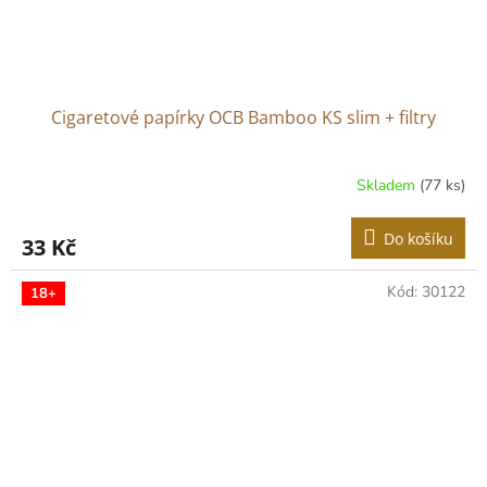
Cigaretové papírky OCB Bamboo KS slim + filtry
Skladem
(77 ks)
Do košíku
33 Kč
Kód:
30122
18+