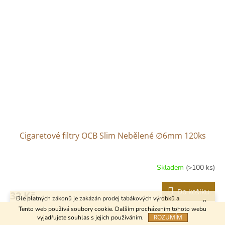
Cigaretové filtry OCB Slim Nebělené ∅6mm 120ks
Skladem
(>100 ks)
Do košíku
32 Kč
Dle platných zákonů je zakázán prodej tabákových výrobků a
kuřáckých pomůcek osobám mladším 18 let.
Tento web používá soubory cookie. Dalším procházením tohoto webu
Kód:
29705
Akce
ROZUMÍM
vyjadřujete souhlas s jejich používáním.