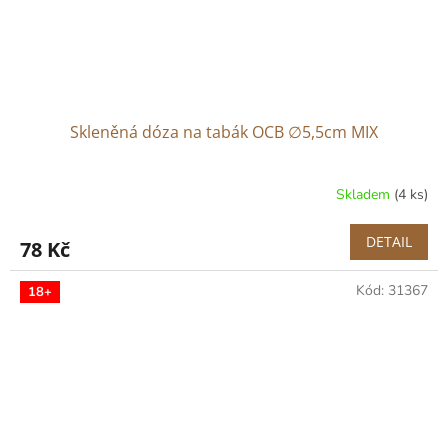
Skleněná dóza na tabák OCB ∅5,5cm MIX
Skladem
(4 ks)
DETAIL
78 Kč
Kód:
31367
18+