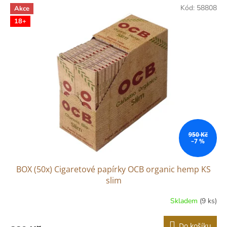
Kód:
58808
Akce
18+
950 Kč
–7 %
BOX (50x) Cigaretové papírky OCB organic hemp KS
slim
Skladem
(9 ks)
Do košíku