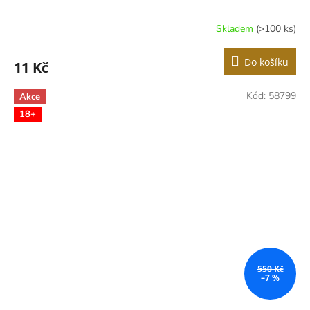
Skladem
(>100 ks)
Do košíku
11 Kč
Kód:
58799
Akce
18+
550 Kč
–7 %