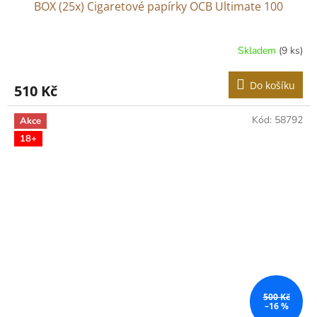
BOX (25x) Cigaretové papírky OCB Ultimate 100
Skladem
(9 ks)
Do košíku
510 Kč
Kód:
58792
Akce
18+
500 Kč
–16 %