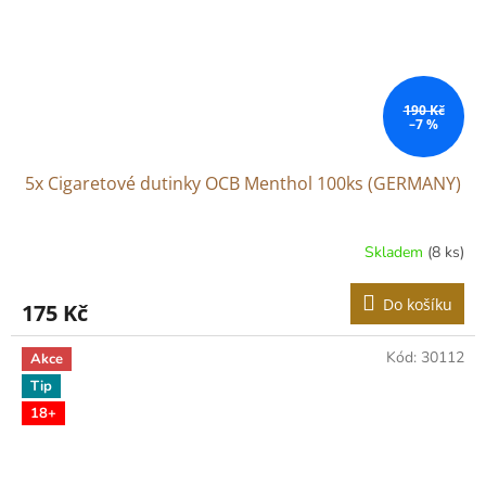
190 Kč
–7 %
5x Cigaretové dutinky OCB Menthol 100ks (GERMANY)
Skladem
(8 ks)
Do košíku
175 Kč
Kód:
30112
Akce
Tip
18+