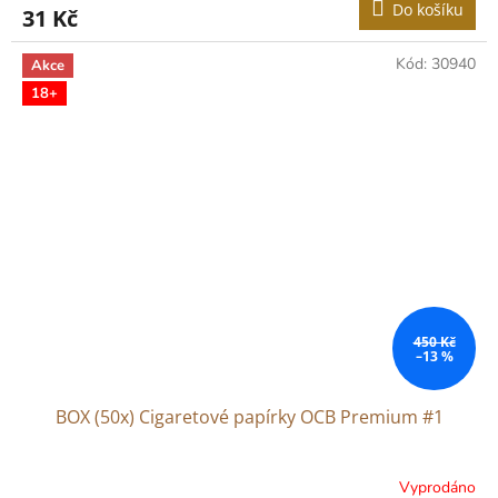
Do košíku
31 Kč
Kód:
30940
Akce
18+
450 Kč
–13 %
BOX (50x) Cigaretové papírky OCB Premium #1
Vyprodáno