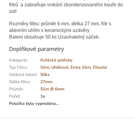
filtrů a zabraňuje vnikání zkondenzovaného kouře do
úst!
Rozměry filtru: průměr 6 mm, délka 27 mm, filtr s
aktivním uhlím s keramickými uzávěry
Balení obsahuje 50 ks Uzavíratelný sáček.
Doplňkové parametry
Kategorie
:
Kuřácké potřeby
Typ Filtru
:
Slim
,
Uhlíkové
,
Extra Slim
,
Dlouhé
Velikost balení
:
50ks
Délka filtru
:
27mm
Průměr
:
Slim Ø 6mm
Počet
:
1x
Položka byla vyprodána…
Z
á
p