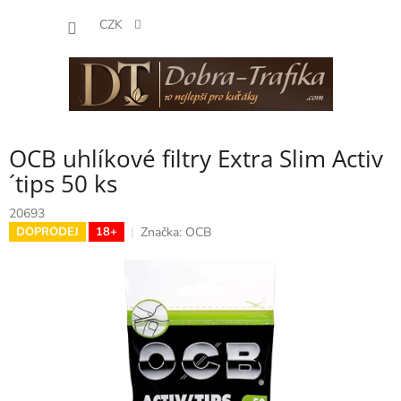
Přejít
NÁKUP
na
CZK
obsah
KOŠÍK
OCB uhlíkové filtry Extra Slim Activ
´tips 50 ks
20693
Značka:
OCB
DOPRODEJ
18+