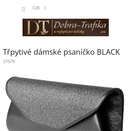
Přejít
NÁKUP
na
CZK
obsah
KOŠÍK
Třpytivé dámské psaníčko BLACK
17579