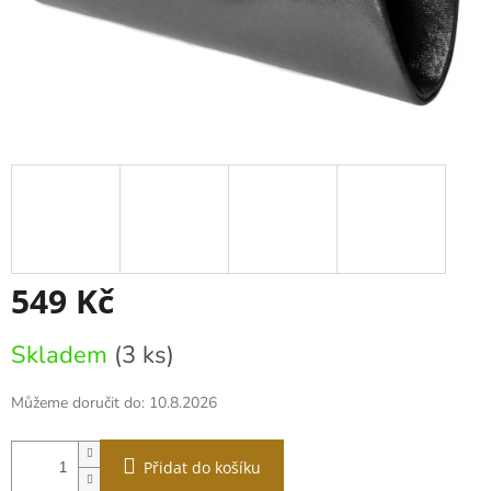
549 Kč
Měrná
Skladem
(3 ks)
cena:
Můžeme doručit do:
10.8.2026
Přidat do košíku