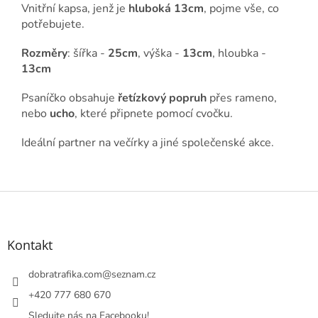
Vnitřní kapsa, jenž je
hluboká 13cm
, pojme vše, co
potřebujete.
Rozměry
: šířka -
25cm
, výška -
13cm
, hloubka -
13cm
Psaníčko obsahuje
řetízkový popruh
přes rameno,
nebo
ucho
, které připnete pomocí cvočku.
Ideální partner na večírky a jiné společenské akce.
Z
á
p
a
Kontakt
t
í
dobratrafika.com
@
seznam.cz
+420 777 680 670
Sledujte nás na Facebooku!