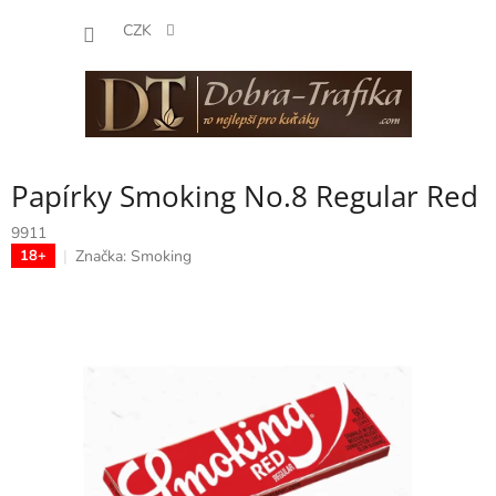
Přejít
NÁKUP
na
CZK
obsah
KOŠÍK
Papírky Smoking No.8 Regular Red
9911
Značka:
Smoking
18+