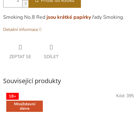
Přidat do košíku
Smoking No.8 Red
jsou krátké papírky
řady Smoking.
Detailní informace
ZEPTAT SE
SDÍLET
Související produkty
Kód:
395
18+
Množstevní
sleva