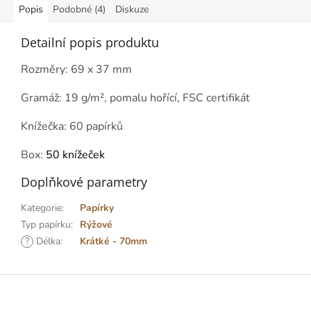
Popis
Podobné (4)
Diskuze
Detailní popis produktu
Rozměry: 69 x 37 mm
Gramáž:
19 g/m², pomalu hořící, FSC certifikát
Knížečka: 60 papírků
Box:
50 knížeček
Doplňkové parametry
Kategorie
:
Papírky
Typ papírku
:
Rýžové
?
Délka
:
Krátké - 70mm
Z
á