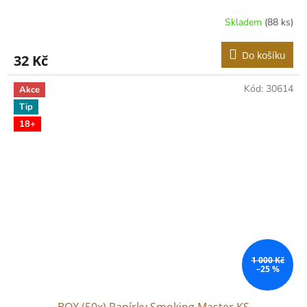
Skladem
(88 ks)
Do košíku
32 Kč
Kód:
30614
Akce
Tip
18+
1 000 Kč
–25 %
BOX (50x) Papírky Smoking Master KS