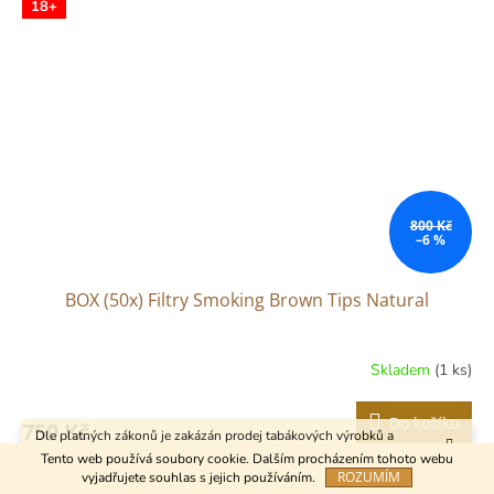
18+
800 Kč
–6 %
BOX (50x) Filtry Smoking Brown Tips Natural
Skladem
(1 ks)
Do košíku
750 Kč
Dle platných zákonů je zakázán prodej tabákových výrobků a
kuřáckých pomůcek osobám mladším 18 let.
Tento web používá soubory cookie. Dalším procházením tohoto webu
Kód:
29394
ROZUMÍM
vyjadřujete souhlas s jejich používáním.
18+