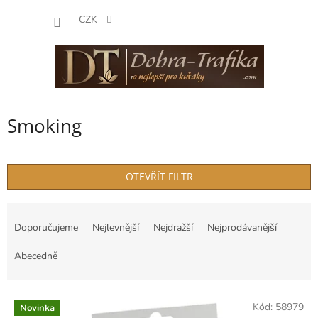
Přejít
NÁKUP
na
CZK
obsah
KOŠÍK
Smoking
OTEVŘÍT FILTR
Ř
a
Doporučujeme
Nejlevnější
Nejdražší
Nejprodávanější
z
e
Abecedně
n
í
V
p
Kód:
58979
Novinka
ý