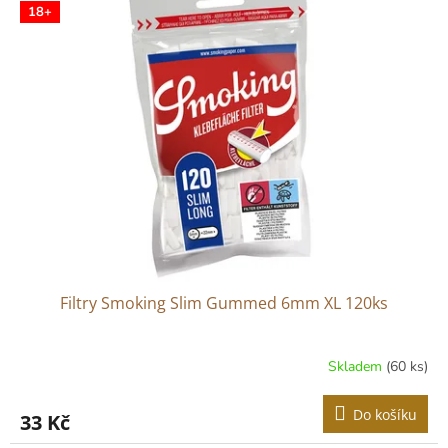
r
18+
p
o
i
d
s
u
p
k
r
t
o
ů
d
u
k
t
ů
Filtry Smoking Slim Gummed 6mm XL 120ks
Skladem
(60 ks)
Do košíku
33 Kč