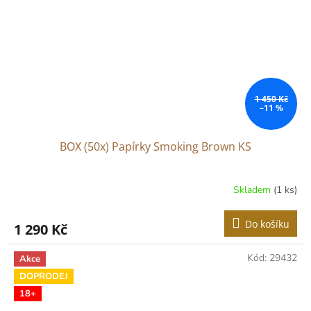
1 450 Kč
–11 %
BOX (50x) Papírky Smoking Brown KS
Skladem
(1 ks)
Do košíku
1 290 Kč
Kód:
29432
Akce
DOPRODEJ
18+