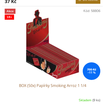
37 Kč
Kód:
58806
Akce
18+
700 Kč
–11 %
BOX (50x) Papírky Smoking Arroz 1 1/4
Skladem
(9 ks)