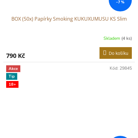
–7 %
BOX (50x) Papírky Smoking KUKUXUMUSU KS Slim
Skladem
(4 ks)
Do košíku
790 Kč
Kód:
29845
Akce
Tip
18+