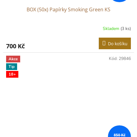
BOX (50x) Papírky Smoking Green KS
Skladem
(3 ks)
Do košíku
700 Kč
Kód:
29846
Akce
Tip
18+
850 Kč