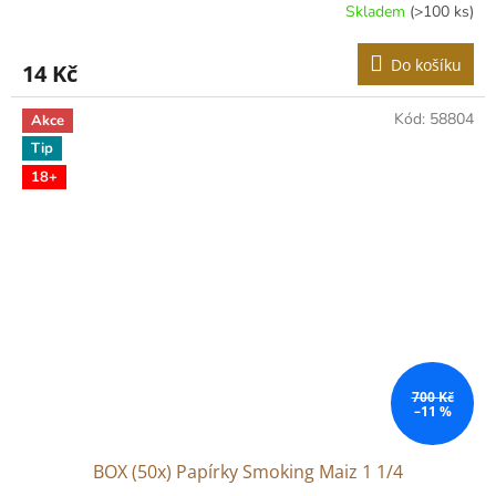
Skladem
(>100 ks)
Do košíku
14 Kč
Kód:
58804
Akce
Tip
18+
700 Kč
–11 %
BOX (50x) Papírky Smoking Maiz 1 1/4