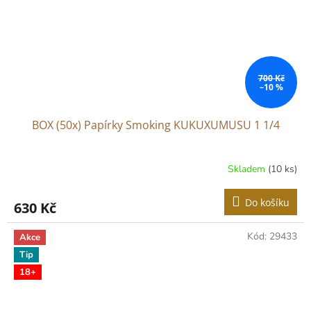
700 Kč
–10 %
BOX (50x) Papírky Smoking KUKUXUMUSU 1 1/4
Skladem
(10 ks)
Do košíku
630 Kč
Kód:
29433
Akce
Tip
18+