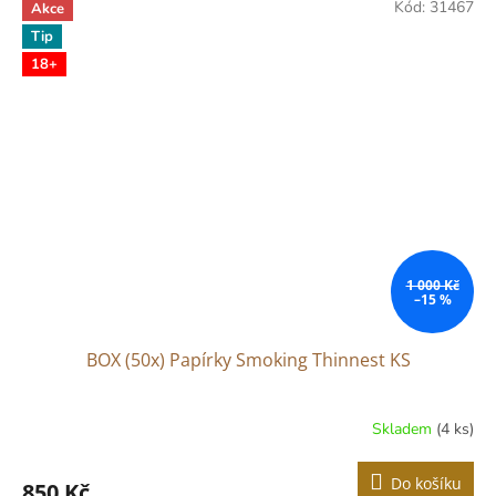
Kód:
31467
Akce
Tip
18+
1 000 Kč
–15 %
BOX (50x) Papírky Smoking Thinnest KS
Skladem
(4 ks)
Do košíku
850 Kč