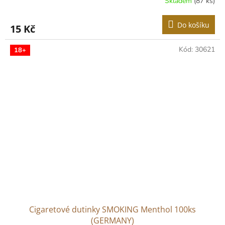
Skladem
(87 ks)
Do košíku
15 Kč
Kód:
30621
18+
Cigaretové dutinky SMOKING Menthol 100ks
(GERMANY)