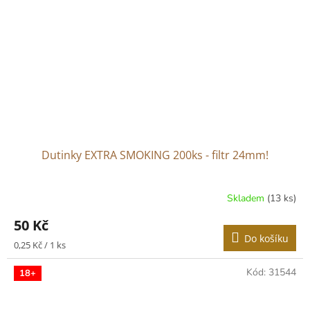
Dutinky EXTRA SMOKING 200ks - filtr 24mm!
Skladem
(13 ks)
50 Kč
Do košíku
Měrná
0,25 Kč / 1 ks
cena:
Kód:
31544
18+