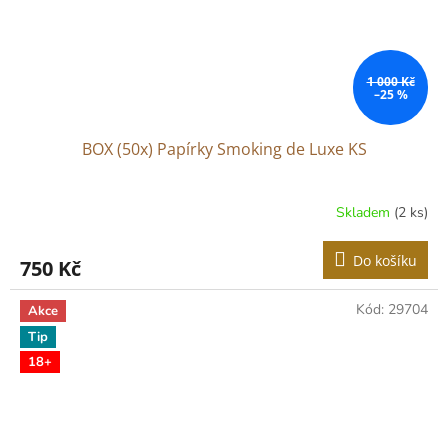
1 000 Kč
–25 %
BOX (50x) Papírky Smoking de Luxe KS
Skladem
(2 ks)
Do košíku
750 Kč
Kód:
29704
Akce
Tip
18+