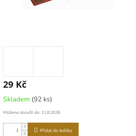
29 Kč
Měrná
Skladem
(92 ks)
cena:
Můžeme doručit do:
11.8.2026
Přidat do košíku