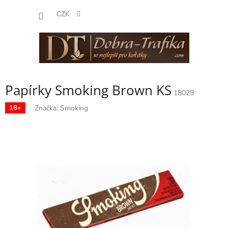
Přejít
NÁKUP
na
CZK
obsah
KOŠÍK
Papírky Smoking Brown KS
18029
Značka:
Smoking
18+