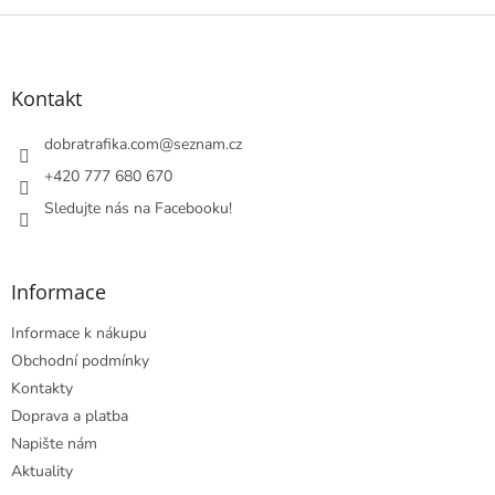
Z
á
p
a
Kontakt
t
í
dobratrafika.com
@
seznam.cz
+420 777 680 670
Sledujte nás na Facebooku!
Informace
Informace k nákupu
Obchodní podmínky
Kontakty
Doprava a platba
Napište nám
Aktuality