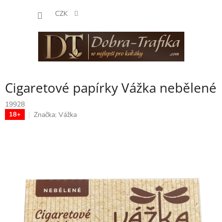
Přejít
NÁKUP
na
CZK
obsah
KOŠÍK
Cigaretové papírky Vážka nebělené
19928
Značka:
Vážka
18+