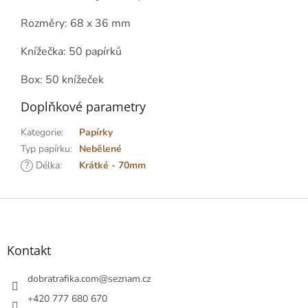
Rozměry: 68 x 36 mm
Knížečka: 50 papírků
Box: 50 knížeček
Doplňkové parametry
Kategorie
:
Papírky
Typ papírku
:
Nebělené
?
Délka
:
Krátké - 70mm
Z
á
p
a
Kontakt
t
í
dobratrafika.com
@
seznam.cz
+420 777 680 670