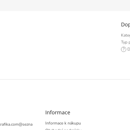
hvězdiček.
Dop
Kate
Typ 
?
D
Informace
Informace k nákupu
rafika.com
@
sezna