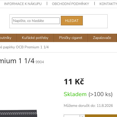
INFORMACE K NÁKUPU
OBCHODNÍ PODMÍNKY
KONTAKT
HLEDAT
outníky
Kuřácké potřeby
Plničky cigaret
Zapalovače
vé papírky OCB Premium 1 1/4
mium 1 1/4
9904
11 Kč
Měrná
Skladem
(>100 ks)
cena:
Můžeme doručit do:
11.8.2026