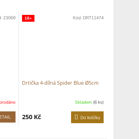
d:
23069
Kód:
DRT11474
18+
Drtička 4-dílná Spider Blue Ø5cm
prodáno
Skladem
(6 ks)
250 Kč
ETAIL
Do košíku