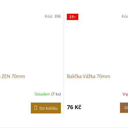
Kód:
396
Kó
18+
ka ZEN 70mm
Balička Vážka 70mm
Skladem
(7 ks)
Vy
Průměrné
hodnocení
produktu
76 Kč
D
Do košíku
je
3,9
z
5