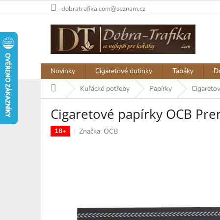
Přejít
dobratrafika.com@seznam.cz
na
obsah
Novinky
Cigaretové dutinky
Tabáky
D
Domů
Kuřácké potřeby
Papírky
Cigareto
Cigaretové papírky OCB Pre
Značka:
OCB
18+