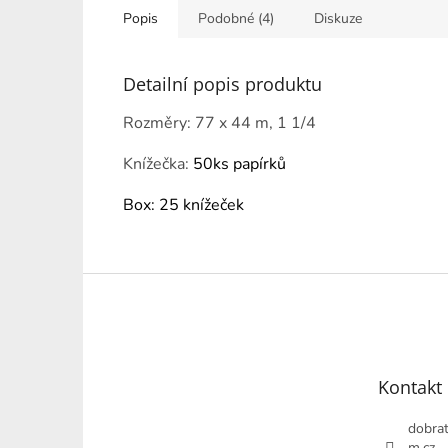
hvězdiček.
Popis
Podobné (4)
Diskuze
Detailní popis produktu
Rozměry: 77 x 44 m, 1 1/4
Knížečka:
50ks papírků
Box: 25 knížeček
Z
á
p
a
t
Kontakt
í
dobrat
m.cz