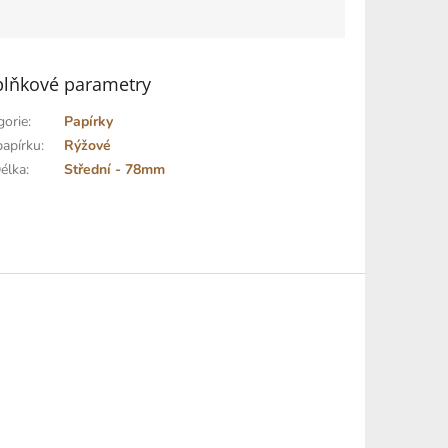
lňkové parametry
gorie
:
Papírky
papírku
:
Rýžové
élka
:
Střední - 78mm