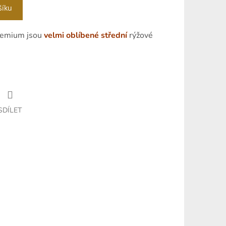
šíku
remium jsou
velmi oblíbené střední
rýžové
SDÍLET