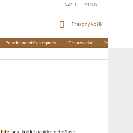
Y
DOPRAVA A PLATBA
NAPIŠTE NÁM
CZK
Přihlášení
AKTUALITY
NÁKUPNÍ
Prázdný košík
KOŠÍK
Pouzdra na tabák a cigarety
Ochucovadla
Výprodej
hite
jsou krátké
papírky, nehořlavé.