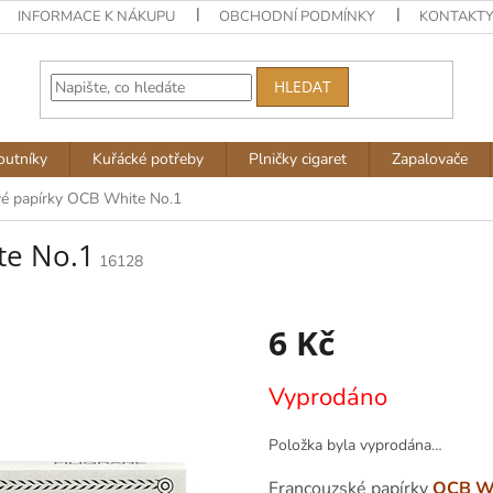
INFORMACE K NÁKUPU
OBCHODNÍ PODMÍNKY
KONTAKT
HLEDAT
outníky
Kuřácké potřeby
Plničky cigaret
Zapalovače
vé papírky OCB White No.1
te No.1
16128
6 Kč
Měrná
Vyprodáno
cena:
Položka byla vyprodána…
Francouzské papírky
OCB W