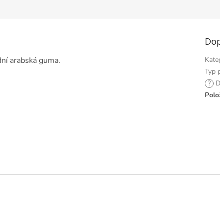
hvězdiček.
Dop
odní arabská guma.
Kate
Typ 
?
D
Polo