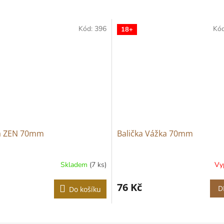
Kód:
396
Kó
18+
ka ZEN 70mm
Balička Vážka 70mm
Skladem
(7 ks)
Vy
Průměrné
hodnocení
produktu
76 Kč
D
Do košíku
je
3,9
z
5