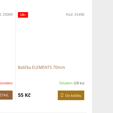
d:
23069
Kód:
31456
18+
Balička ELEMENTS 70mm
prodáno
Skladem
(18 ks)
55 Kč
ETAIL
Do košíku