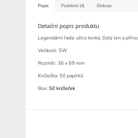
hvězdiček.
Popis
Podobné (4)
Diskuze
Detailní popis produktu
Legendární řada: ultra tenký, čistý len a přír
Velikost: SW
Rozměr: 36 x 69 mm
Knížečka: 50 papírků
Box:
50 knížeček
Z
á
p
a