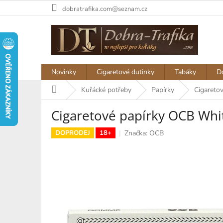
Přejít
dobratrafika.com@seznam.cz
na
obsah
Novinky
Cigaretové dutinky
Tabáky
D
Domů
Kuřácké potřeby
Papírky
Cigareto
Cigaretové papírky OCB Whi
Značka:
OCB
DOPRODEJ
18+