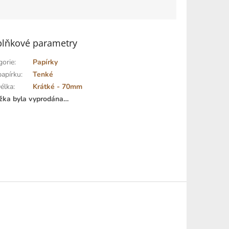
lňkové parametry
gorie
:
Papírky
papírku
:
Tenké
élka
:
Krátké - 70mm
žka byla vyprodána…