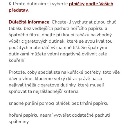
K těmto dutinkám si vyberte
plničky podle Vašich
představ
.
Důležitá informace
: Chcete-li vychutnat plnou chuť
tabáku bez vedlejších pachutí hořícího papírku a
špatného filtru, dbejte při koupi tabáku na vhodný
výběr cigaretových dutinek, které se svou kvalitou
použitých materiálů významně liší. Se špatnými
dutinkami můžete velmi negativně ovlivnit celé
kouření.
Protože, coby specialista na kuřácké potřeby, toto vše
dávno víme, klademe velký důraz právě na co
nejkvalitnější cigaretové dutinky, které musejí
splňovat ta nejzákladnější kriteria:
snadné plnění pomocí plniček bez trhání papírku
hoření papírku nesmí vytvářet dodatečné pachuti
spáleniny