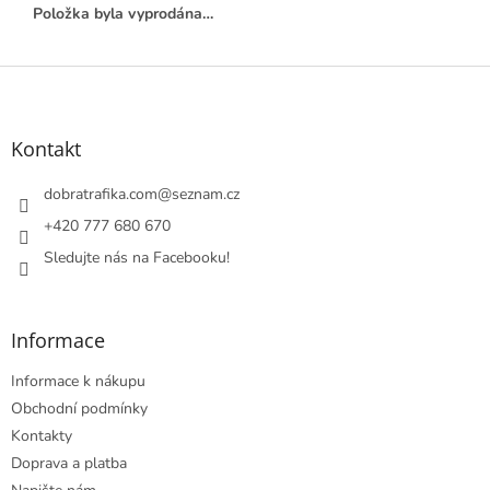
Položka byla vyprodána…
Z
á
p
a
Kontakt
t
í
dobratrafika.com
@
seznam.cz
+420 777 680 670
Sledujte nás na Facebooku!
Informace
Informace k nákupu
Obchodní podmínky
Kontakty
Doprava a platba