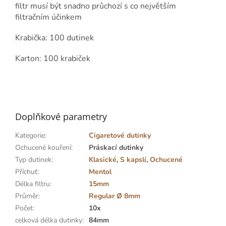
filtr musí být snadno průchozí s co největším
filtračním účinkem
Krabička: 100 dutinek
Karton: 100 krabiček
Doplňkové parametry
Kategorie
:
Cigaretové dutinky
Ochucené kouření
:
Práskací dutinky
Typ dutinek
:
Klasické
,
S kapslí
,
Ochucené
Příchuť
:
Mentol
Délka filtru
:
15mm
Průměr
:
Regular Ø 8mm
Počet
:
10x
celková délka dutinky
:
84mm