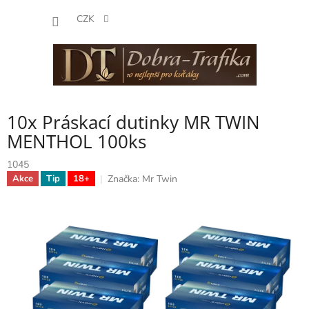
Přejít
NÁKUP
na
CZK
obsah
KOŠÍK
10x Práskací dutinky MR TWIN
MENTHOL 100ks
1045
Značka:
Mr Twin
Akce
Tip
18+