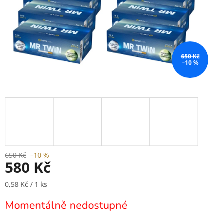
650 Kč
–10 %
650 Kč
–10 %
580 Kč
Měrná
0,58 Kč / 1 ks
cena:
Momentálně nedostupné