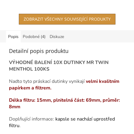
3,2
z
5
ZOBRAZIT VŠECHNY SOUVISEJÍCÍ PRODUKTY
hvězdiček.
Popis
Podobné (4)
Diskuze
Detailní popis produktu
VÝHODNÉ BALENÍ 10X DUTINKY MR TWIN
MENTHOL 100KS
Nadto tyto práskací dutinky vynikají
velmi kvalitním
papírkem a filtrem.
Délka filtru: 15mm, plnitelná část: 69mm, průměr:
8mm
Doplňující informace:
kapsle se nachází uprostřed
filtru
.