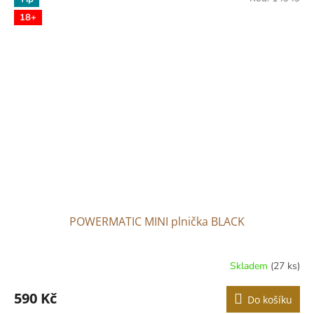
5
18+
hvězdiček.
POWERMATIC MINI plnička BLACK
Skladem
(27 ks)
Průměrné
hodnocení
produktu
590 Kč
Do košíku
je