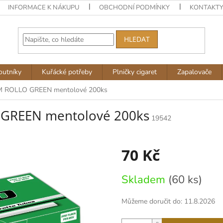
INFORMACE K NÁKUPU
OBCHODNÍ PODMÍNKY
KONTAKT
HLEDAT
outníky
Kuřácké potřeby
Plničky cigaret
Zapalovače
M ROLLO GREEN mentolové 200ks
 GREEN mentolové 200ks
19542
70 Kč
Měrná
Skladem
(60 ks)
cena:
Můžeme doručit do:
11.8.2026