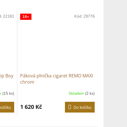
d:
22181
Kód:
29776
18+
tip Boy
Páková plnička cigaret REMO MAXI
chrom
m
(15 ks)
Skladem
(2 ks)
1 620 Kč
košíku
Do košíku