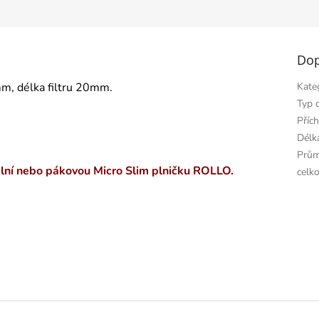
k.
Dop
m, délka filtru 20mm.
Kate
Typ 
Příc
Délka
Prům
lní nebo pákovou Micro Slim plničku ROLLO.
celk