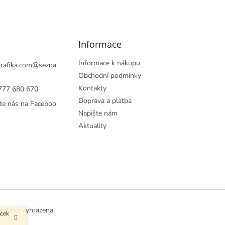
Informace
Informace k nákupu
rafika.com
@
sezna
Obchodní podmínky
Kontakty
777 680 670
Doprava a platba
te nás na Faceboo
Napište nám
Aktuality
a práva vyhrazena.
ůcek