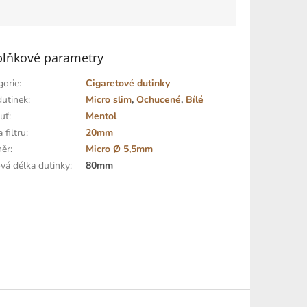
lňkové parametry
gorie
:
Cigaretové dutinky
dutinek
:
Micro slim
,
Ochucené
,
Bílé
huť
:
Mentol
 filtru
:
20mm
ěr
:
Micro Ø 5,5mm
ová délka dutinky
:
80mm