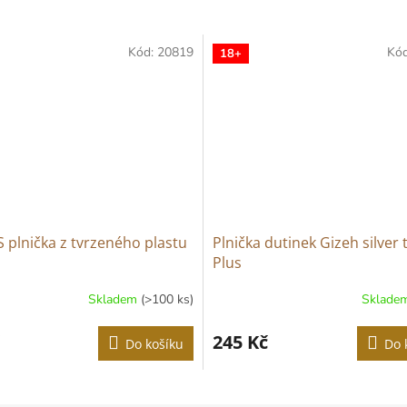
Kód:
20819
Kó
18+
plnička z tvrzeného plastu
Plnička dutinek Gizeh silver 
Plus
Skladem
(>100 ks)
Sklade
né
ní
u
245 Kč
Do košíku
Do 