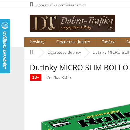
Přejít
dobratrafika.com@seznam.cz
na
obsah
Novinky
Cigaretové dutinky
Tabáky
D
Domů
Cigaretové dutinky
Dutinky MICRO SLI
Dutinky MICRO SLIM ROLLO
Značka:
Rollo
18+