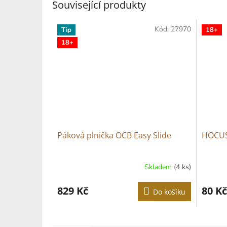
Související produkty
Kód:
27970
Tip
18+
18+
Páková plnička OCB Easy Slide
HOCUS 
Skladem
(4 ks)
Průměr
hodnoce
produkt
829 Kč
80 Kč
Do košíku
je
5,0
z
5