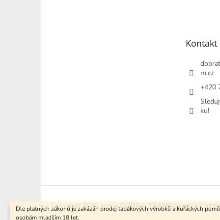
á
p
a
t
Kontakt
í
dobrat
m.cz
+420 
Sleduj
ku!
Copyright 2026
www.DOBRA-TRAFIKA.com
. Všechn
Dle platných zákonů je zakázán prodej tabákových výrobků a kuřáckých pom
osobám mladším 18 let.