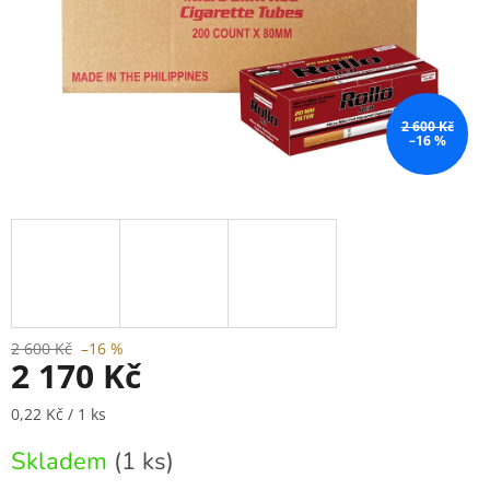
2 600 Kč
–16 %
2 600 Kč
–16 %
2 170 Kč
Měrná
0,22 Kč / 1 ks
cena:
Skladem
(1 ks)