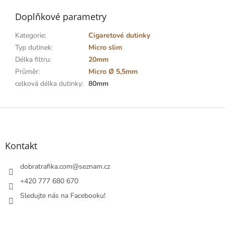
Doplňkové parametry
Kategorie
:
Cigaretové dutinky
Typ dutinek
:
Micro slim
Délka filtru
:
20mm
Průměr
:
Micro Ø 5,5mm
celková délka dutinky
:
80mm
Z
á
p
a
Kontakt
t
í
dobratrafika.com
@
seznam.cz
+420 777 680 670
Sledujte nás na Facebooku!