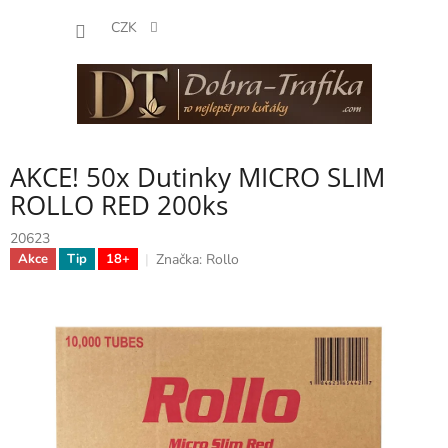
Přejít
NÁKUP
na
CZK
obsah
KOŠÍK
AKCE! 50x Dutinky MICRO SLIM
ROLLO RED 200ks
20623
Značka:
Rollo
Akce
Tip
18+