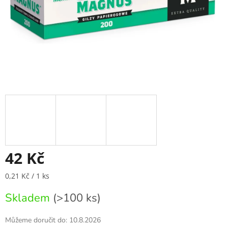
42 Kč
Měrná
0,21 Kč / 1 ks
cena:
Skladem
(>100 ks)
Můžeme doručit do:
10.8.2026