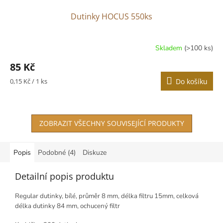
Dutinky HOCUS 550ks
Skladem
(>100 ks)
85 Kč
Měrná
0,15 Kč / 1 ks
Do košíku
cena:
ZOBRAZIT VŠECHNY SOUVISEJÍCÍ PRODUKTY
Popis
Podobné (4)
Diskuze
Detailní popis produktu
Regular dutinky, bílé, průměr 8 mm, délka filtru 15mm, celková
délka dutinky 84 mm, ochucený filtr