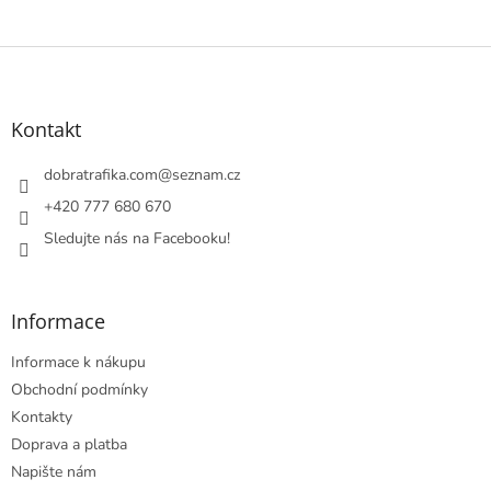
Z
á
p
a
Kontakt
t
í
dobratrafika.com
@
seznam.cz
+420 777 680 670
Sledujte nás na Facebooku!
Informace
Informace k nákupu
Obchodní podmínky
Kontakty
Doprava a platba
Napište nám