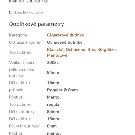
Krabička: 200 dutinek
Karton: 50 krabiček
Doplňkové parametry
Kategorie
:
Cigaretové dutinky
Ochucené kouření
:
Ochucené dutinky
Klasické
,
Ochucené
,
Bílé
,
King Size
,
Typ dutinek
:
Mentolové
Velikost balení
:
200ks
celková délka
84mm
dutinky
:
Délka filtru
:
15mm
průměr
:
Regular Ø 8mm
Příchuť
:
Mentol
Typ dutinek
:
regular
Délka dutinky
:
84mm
Délka filtru
:
15mm
Průměr dutinky
:
8mm
Příchuť
:
mentol