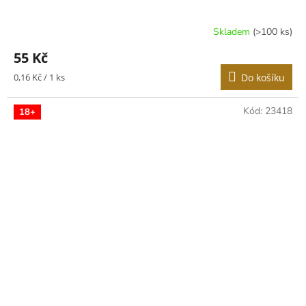
Skladem
(>100 ks)
55 Kč
Měrná
0,16 Kč / 1 ks
Do košíku
cena:
Kód:
23418
18+