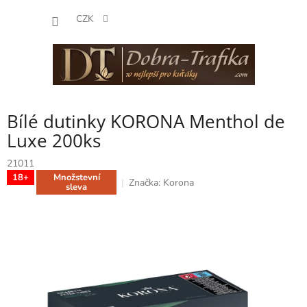
Přejít
NÁKUP
na
CZK
obsah
KOŠÍK
Bílé dutinky KORONA Menthol de
Luxe 200ks
21011
18+
Množstevní
Značka:
Korona
sleva