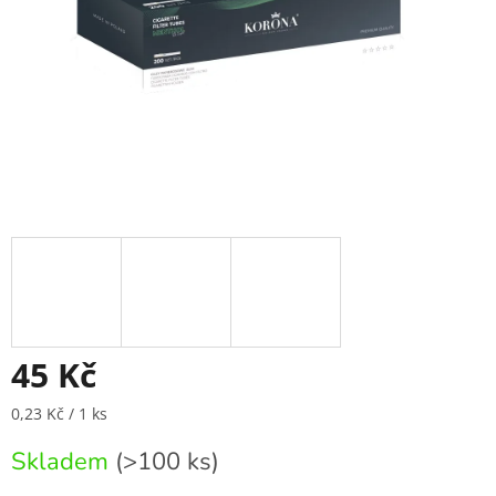
45 Kč
Měrná
0,23 Kč / 1 ks
cena:
Skladem
(>100 ks)