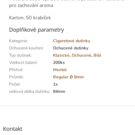
pro zachování aroma
Karton: 50 krabiček
Doplňkové parametry
Kategorie
:
Cigaretové dutinky
Ochucené kouření
:
Ochucené dutinky
Typ dutinek
:
Klasické
,
Ochucené
,
Bílé
Velikost balení
:
200ks
Příchuť
:
Mentol
Průměr
:
Regular Ø 8mm
Počet
:
1x
celková délka dutinky
:
84mm
Z
á
p
a
Kontakt