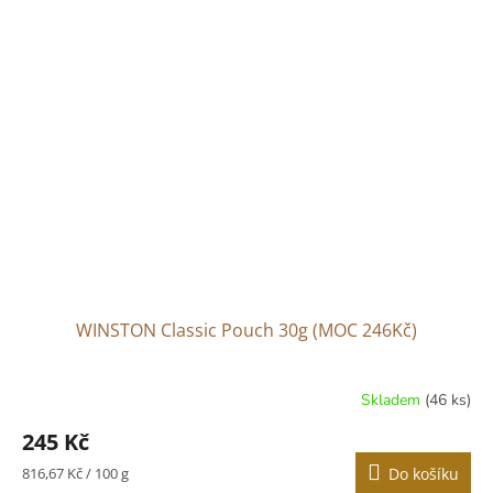
WINSTON Classic Pouch 30g (MOC 246Kč)
Skladem
(46 ks)
245 Kč
Měrná
816,67 Kč / 100 g
Do košíku
cena: