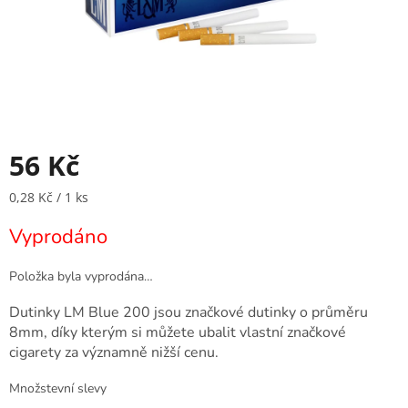
56 Kč
Měrná
0,28 Kč / 1 ks
cena:
Vyprodáno
Položka byla vyprodána…
Dutinky LM Blue 200 jsou značkové dutinky o průměru
8mm, díky kterým si můžete ubalit vlastní značkové
cigarety za významně nižší cenu.
Množstevní slevy