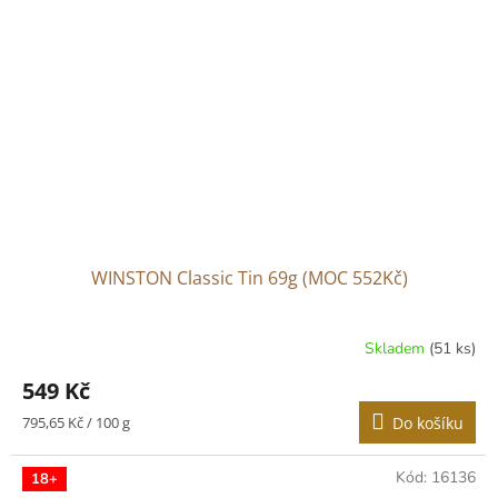
WINSTON Classic Tin 69g (MOC 552Kč)
Skladem
(51 ks)
549 Kč
Měrná
795,65 Kč / 100 g
Do košíku
cena:
Kód:
16136
18+