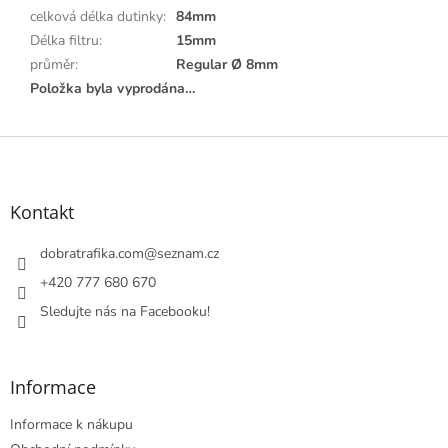
celková délka dutinky
:
84mm
Délka filtru
:
15mm
průměr
:
Regular Ø 8mm
Položka byla vyprodána…
Z
á
p
a
Kontakt
t
í
dobratrafika.com
@
seznam.cz
+420 777 680 670
Sledujte nás na Facebooku!
Informace
Informace k nákupu