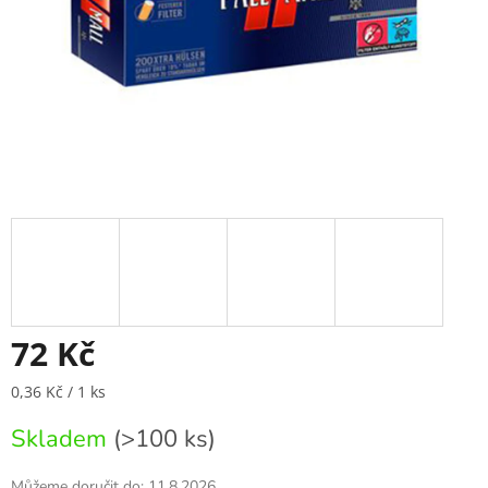
72 Kč
Měrná
0,36 Kč / 1 ks
cena:
Skladem
(>100 ks)
Můžeme doručit do:
11.8.2026