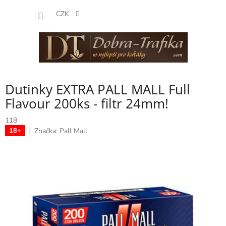
Přejít
NÁKUP
na
CZK
obsah
KOŠÍK
Dutinky EXTRA PALL MALL Full
Flavour 200ks - filtr 24mm!
118
Značka:
Pall Mall
18+