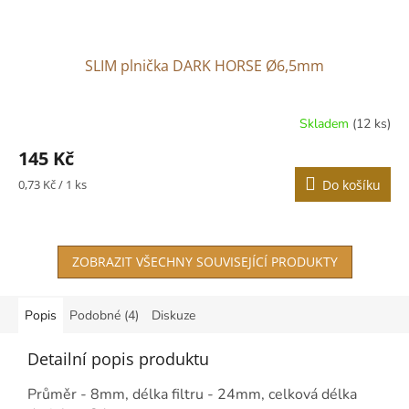
SLIM plnička DARK HORSE Ø6,5mm
Skladem
(12 ks)
Průměrné
hodnocení
145 Kč
produktu
je
Měrná
0,73 Kč / 1 ks
Do košíku
3,0
cena:
z
5
hvězdiček.
ZOBRAZIT VŠECHNY SOUVISEJÍCÍ PRODUKTY
Popis
Podobné (4)
Diskuze
Detailní popis produktu
Průměr - 8mm, délka filtru - 24mm, c
elková délka