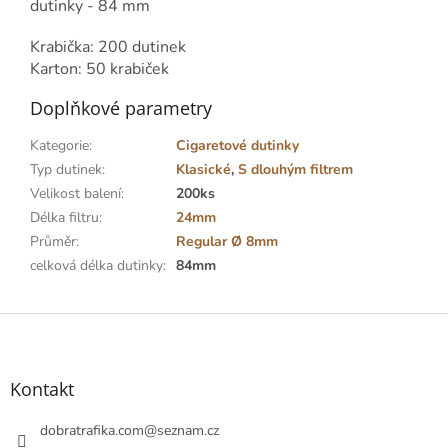
dutinky - 84 mm
Krabička: 200 dutinek
Karton: 50 krabiček
Doplňkové parametry
Kategorie
:
Cigaretové dutinky
Typ dutinek
:
Klasické
,
S dlouhým filtrem
Velikost balení
:
200ks
Délka filtru
:
24mm
Průměr
:
Regular Ø 8mm
celková délka dutinky
:
84mm
Z
á
p
a
Kontakt
t
í
dobratrafika.com
@
seznam.cz