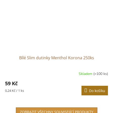
Bílé Slim dutinky Menthol Korona 250ks
Skladem
(>100 ks)
Průměrné
hodnocení
59 Kč
produktu
je
Měrná
0,24 Kč / 1 ks
Do košíku
3,0
cena:
z
5
hvězdiček.
ZOBRAZIT VŠECHNY SOUVISEJÍCÍ PRODUKTY