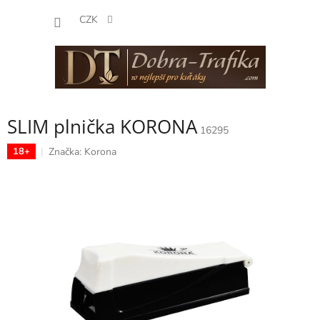
Přejít
NÁKUP
na
CZK
obsah
KOŠÍK
SLIM plnička KORONA
16295
Značka:
Korona
18+