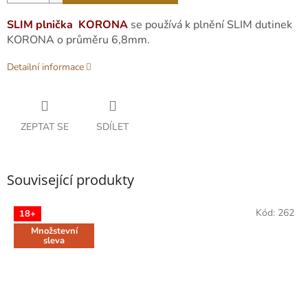
SLIM plnička KORONA
se používá k plnění SLIM dutinek
KORONA o průměru 6,8mm.
Detailní informace
ZEPTAT SE
SDÍLET
Související produkty
Kód:
262
18+
Množstevní
sleva