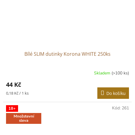
Bílé SLIM dutinky Korona WHITE 250ks
Skladem
(>100 ks)
Průměrné
hodnocení
44 Kč
produktu
je
Měrná
0,18 Kč / 1 ks
Do košíku
3,2
cena:
z
5
Kód:
261
18+
hvězdiček.
Množstevní
sleva