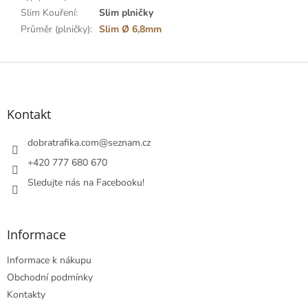
Slim Kouření
:
Slim plničky
Průměr (plničky)
:
Slim Ø 6,8mm
Z
á
p
a
Kontakt
t
í
dobratrafika.com
@
seznam.cz
+420 777 680 670
Sledujte nás na Facebooku!
Informace
Informace k nákupu
Obchodní podmínky
Kontakty