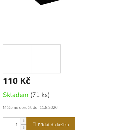
110 Kč
Měrná
Skladem
(71 ks)
cena:
Můžeme doručit do:
11.8.2026
Přidat do košíku