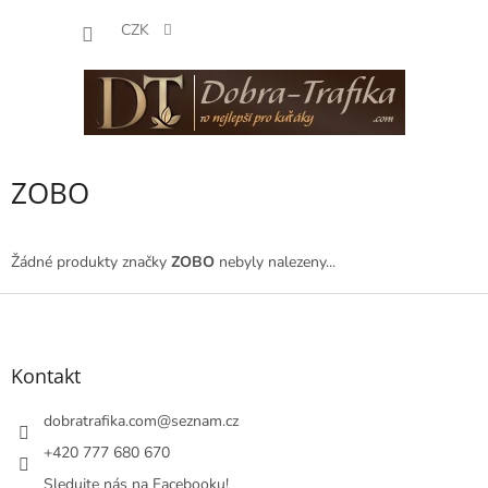
Přejít
NÁKUP
na
CZK
obsah
KOŠÍK
ZOBO
Žádné produkty značky
ZOBO
nebyly nalezeny...
Z
á
p
a
Kontakt
t
í
dobratrafika.com
@
seznam.cz
+420 777 680 670
Sledujte nás na Facebooku!