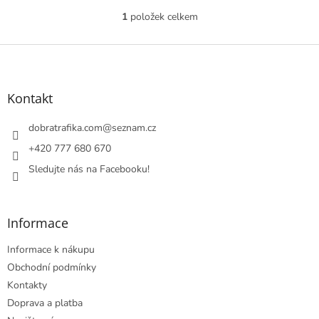
1
položek celkem
O
v
l
Z
á
á
d
p
a
a
Kontakt
c
t
í
í
dobratrafika.com
@
seznam.cz
p
r
+420 777 680 670
v
Sledujte nás na Facebooku!
k
y
v
ý
Informace
p
i
Informace k nákupu
s
u
Obchodní podmínky
Kontakty
Doprava a platba