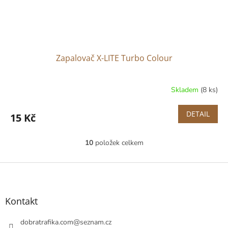
Zapalovač X-LITE Turbo Colour
Skladem
(8 ks)
DETAIL
15 Kč
10
položek celkem
O
v
l
Z
á
á
d
p
a
a
Kontakt
c
t
í
í
dobratrafika.com
@
seznam.cz
p