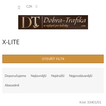
Přejít
NÁKUP
na
CZK
obsah
KOŠÍK
X-LITE
OTEVŘÍT FILTR
Ř
a
Doporučujeme
Nejlevnější
Nejdražší
Nejprodávanější
z
e
Abecedně
n
í
V
p
Kód:
33401/01
ý