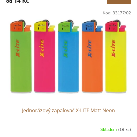
14 Kč
od
Kód:
33177/02
Jednorázový zapalovač X-LITE Matt Neon
Skladem
(19 ks)