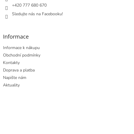
r
+420 777 680 670
v
Sledujte nás na Facebooku!
k
y
v
ý
Informace
p
i
Informace k nákupu
s
u
Obchodní podmínky
Kontakty
Doprava a platba
Napište nám
Aktuality