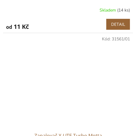
Skladem
(14 ks)
DETAIL
11 Kč
od
Kód:
31561/01
Zapalovač X-LITE Turbo Motta