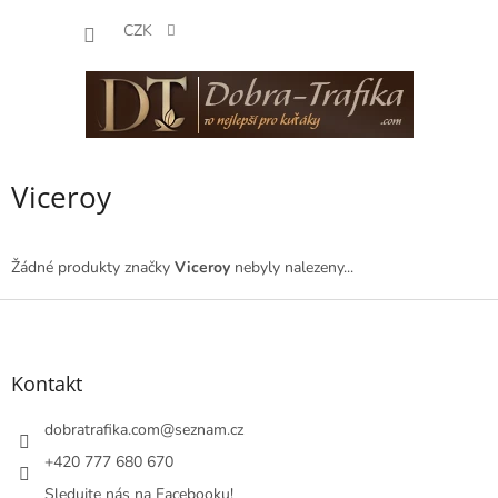
Přejít
NÁKUP
na
CZK
obsah
KOŠÍK
Viceroy
Žádné produkty značky
Viceroy
nebyly nalezeny...
Z
á
p
a
Kontakt
t
í
dobratrafika.com
@
seznam.cz
+420 777 680 670
Sledujte nás na Facebooku!