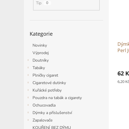
i
r
n
Tip
0
s
o
e
p
d
l
r
u
o
k
Přeskočit
d
t
Kategorie
kategorie
u
ů
k
Dýmko
Novinky
t
Perl 
Výprodej
ů
Doutníky
Tabáky
62 K
Plničky cigaret
Měrná
6,20 Kč
Cigaretové dutinky
cena:
Kuřácké potřeby
Pouzdra na tabák a cigarety
Ochucovadla
Dýmky a příslušenství
Zapalovače
KOUŘENÍ BEZ DÝMU