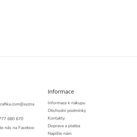
í
p
r
v
k
y
v
ý
p
i
s
u
Informace
Informace k nákupu
rafika.com
@
sezna
Obchodní podmínky
Kontakty
777 680 670
Doprava a platba
te nás na Faceboo
Napište nám