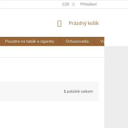
Y
DOPRAVA A PLATBA
NAPIŠTE NÁM
CZK
Přihlášení
AKTUALITY
NÁKUPNÍ
Prázdný košík
KOŠÍK
Pouzdra na tabák a cigarety
Ochucovadla
Výprodej
1
položek celkem