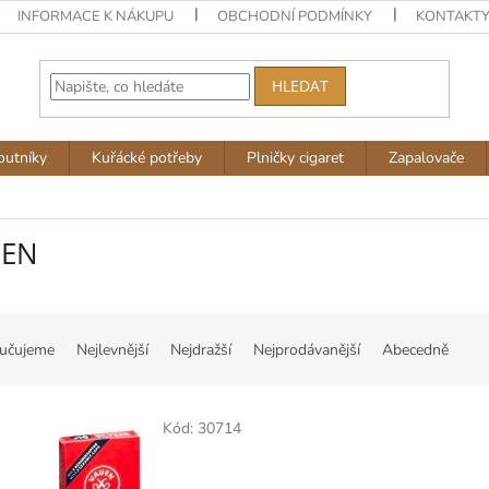
INFORMACE K NÁKUPU
OBCHODNÍ PODMÍNKY
KONTAKT
HLEDAT
outníky
Kuřácké potřeby
Plničky cigaret
Zapalovače
UEN
učujeme
Nejlevnější
Nejdražší
Nejprodávanější
Abecedně
Kód:
30714