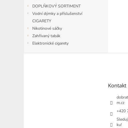
DOPLŇKOVÝ SORTIMENT
Vodní dýmky a příslušenství
CIGARETY
Nikotinové sáčky
Zahřívaný tabák
Elektronické cigarety
Z
á
p
a
t
Kontakt
í
dobrat
m.cz
+420 
Sleduj
ku!