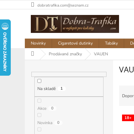
Přejít
dobratrafika.com@seznam.cz
na
obsah
Novinky
Cigaretové dutinky
Tabáky
D
Domů
Prodávané značky
VAUEN
P
VA
o
s
t
Ř
r
Na skladě
1
a
a
Dopor
z
n
e
n
Akce
0
V
n
í
18+
ý
í
p
Novinka
0
p
p
a