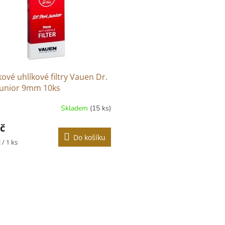
vé uhlíkové filtry Vauen Dr.
Junior 9mm 10ks
Skladem
(15 ks)
č
Do košíku
 / 1 ks
O
v
l
á
d
a
c