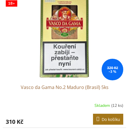
r
18+
p
o
i
d
s
u
p
k
r
t
o
ů
d
u
k
t
ů
320 Kč
–3 %
Vasco da Gama No.2 Maduro (Brasil) 5ks
Skladem
(12 ks)
Do košíku
310 Kč