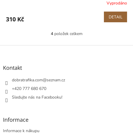
Vyprodáno
DETAIL
310 Kč
4
položek celkem
O
v
l
Z
á
á
d
p
a
a
Kontakt
c
t
í
í
dobratrafika.com
@
seznam.cz
p
r
+420 777 680 670
v
Sledujte nás na Facebooku!
k
y
v
ý
Informace
p
i
Informace k nákupu
s