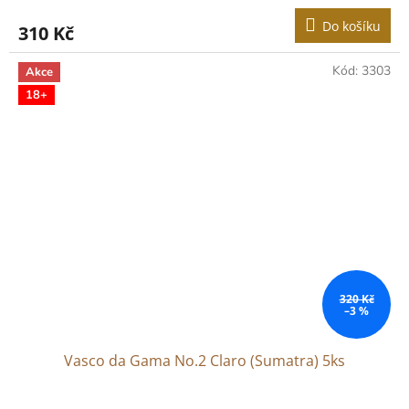
Do košíku
310 Kč
Kód:
3303
Akce
18+
320 Kč
–3 %
Vasco da Gama No.2 Claro (Sumatra) 5ks