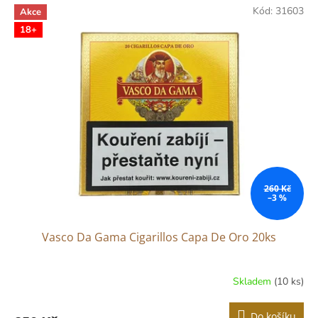
Kód:
31603
Akce
18+
260 Kč
–3 %
Vasco Da Gama Cigarillos Capa De Oro 20ks
Skladem
(10 ks)
Do košíku