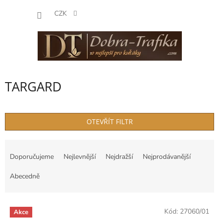
Přejít
NÁKUP
na
CZK
obsah
KOŠÍK
TARGARD
OTEVŘÍT FILTR
Ř
a
Doporučujeme
Nejlevnější
Nejdražší
Nejprodávanější
z
e
Abecedně
n
í
V
p
Kód:
27060/01
Akce
ý