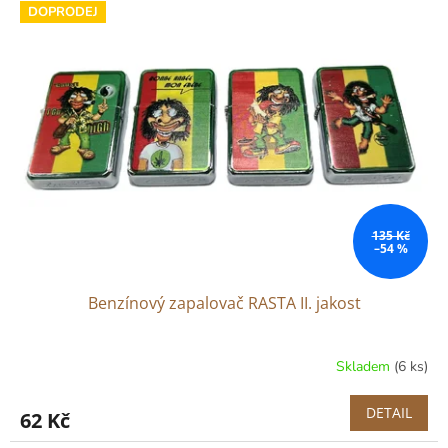
r
DOPRODEJ
p
o
i
d
s
u
p
k
r
t
o
ů
d
u
k
t
ů
135 Kč
–54 %
Benzínový zapalovač RASTA II. jakost
Skladem
(6 ks)
DETAIL
62 Kč