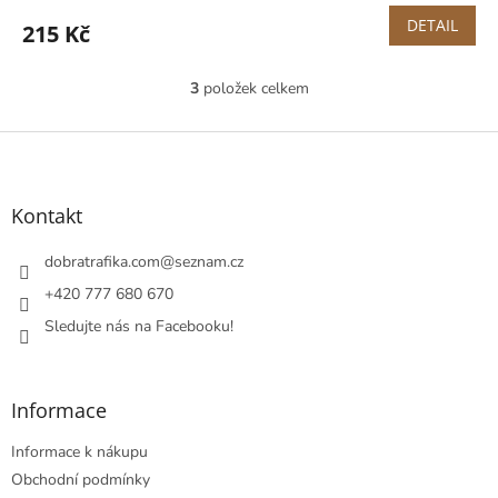
DETAIL
215 Kč
3
položek celkem
O
v
l
Z
á
á
d
p
a
a
Kontakt
c
t
í
í
dobratrafika.com
@
seznam.cz
p
r
+420 777 680 670
v
Sledujte nás na Facebooku!
k
y
v
ý
Informace
p
i
Informace k nákupu
s
u
Obchodní podmínky