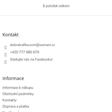
z
1
položek celkem
O
5
v
hvězdiček.
l
Z
á
á
d
p
a
a
Kontakt
c
t
í
í
dobratrafika.com
@
seznam.cz
p
r
+420 777 680 670
v
Sledujte nás na Facebooku!
k
y
v
ý
Informace
p
i
Informace k nákupu
s
u
Obchodní podmínky
Kontakty
Doprava a platba