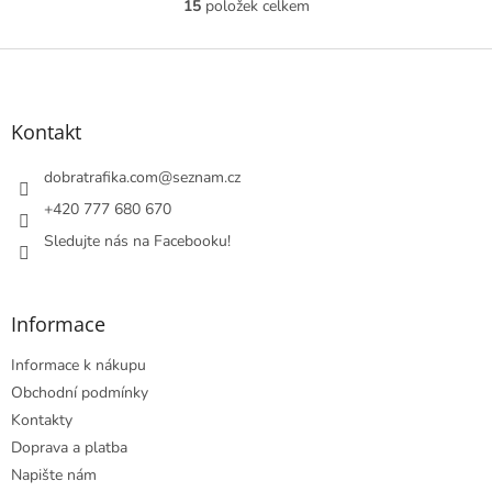
15
položek celkem
O
v
l
Z
á
á
d
p
a
a
Kontakt
c
t
í
í
dobratrafika.com
@
seznam.cz
p
r
+420 777 680 670
v
Sledujte nás na Facebooku!
k
y
v
ý
Informace
p
i
Informace k nákupu
s
u
Obchodní podmínky
Kontakty
Doprava a platba
Napište nám