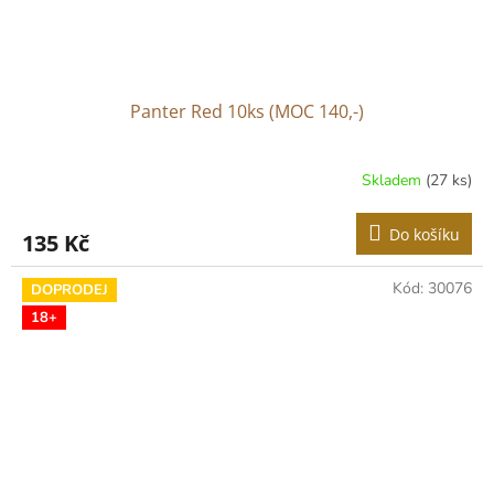
Panter Red 10ks (MOC 140,-)
Skladem
(27 ks)
Do košíku
135 Kč
Kód:
30076
DOPRODEJ
18+