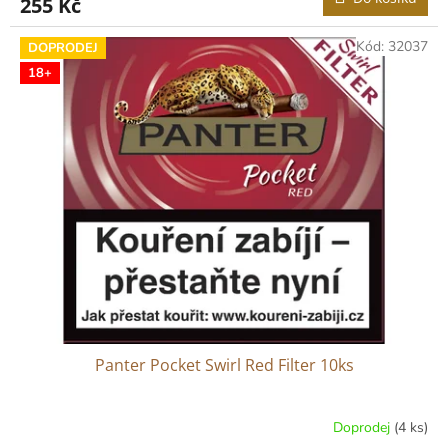
255 Kč
Kód:
32037
DOPRODEJ
18+
Panter Pocket Swirl Red Filter 10ks
Doprodej
(4 ks)