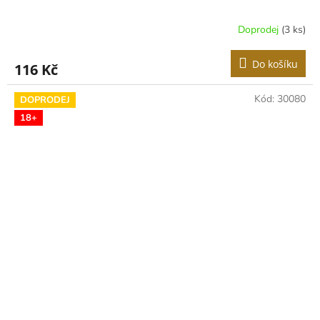
Doprodej
(3 ks)
Do košíku
116 Kč
Kód:
30080
DOPRODEJ
18+