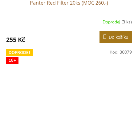
Panter Red Filter 20ks (MOC 260,-)
Doprodej
(3 ks)
Do košíku
255 Kč
Kód:
30079
DOPRODEJ
18+