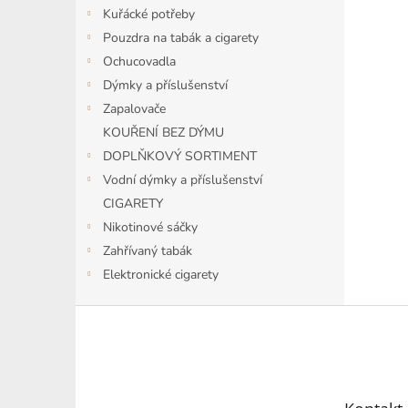
n
Kuřácké potřeby
e
Pouzdra na tabák a cigarety
l
Ochucovadla
Dýmky a příslušenství
Zapalovače
KOUŘENÍ BEZ DÝMU
DOPLŇKOVÝ SORTIMENT
Vodní dýmky a příslušenství
CIGARETY
Nikotinové sáčky
Zahřívaný tabák
Elektronické cigarety
Z
á
p
a
t