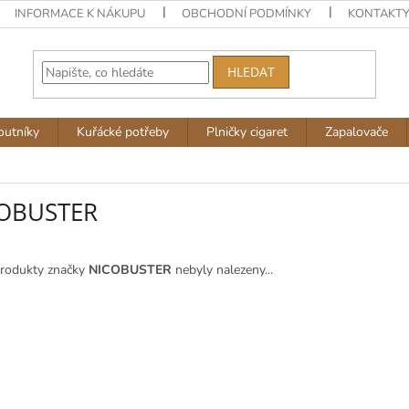
INFORMACE K NÁKUPU
OBCHODNÍ PODMÍNKY
KONTAKT
HLEDAT
outníky
Kuřácké potřeby
Plničky cigaret
Zapalovače
OBUSTER
rodukty značky
NICOBUSTER
nebyly nalezeny...