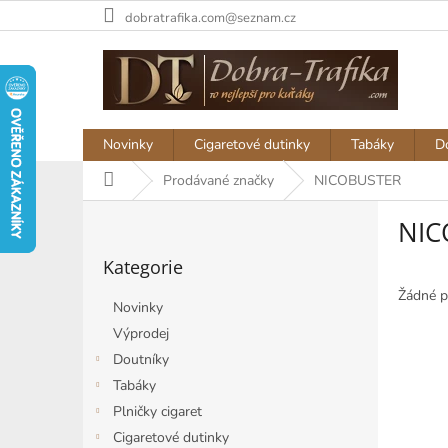
Přejít
dobratrafika.com@seznam.cz
na
obsah
Novinky
Cigaretové dutinky
Tabáky
D
Domů
Prodávané značky
NICOBUSTER
P
NIC
o
Přeskočit
s
Kategorie
kategorie
t
r
Žádné p
Novinky
a
Výprodej
n
Doutníky
n
í
Tabáky
p
Plničky cigaret
a
Cigaretové dutinky