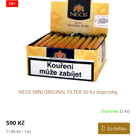
r
18+
p
o
i
d
s
u
p
k
r
t
o
ů
d
u
k
t
ů
NEOS MINI ORIGINAL FILTER 50 Ks doprodej
Doprodej
(1 ks)
590 Kč
Do košíku
Měrná
11,80 Kč / 1 ks