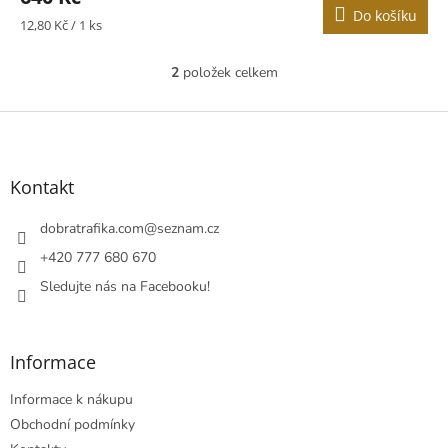
Do košíku
Měrná
12,80 Kč / 1 ks
cena:
2
položek celkem
O
v
l
Z
á
á
d
p
a
a
Kontakt
c
t
í
í
dobratrafika.com
@
seznam.cz
p
r
+420 777 680 670
v
Sledujte nás na Facebooku!
k
y
v
ý
Informace
p
i
Informace k nákupu
s
u
Obchodní podmínky