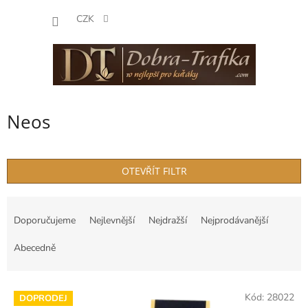
Přejít
NÁKUP
na
CZK
obsah
KOŠÍK
Neos
OTEVŘÍT FILTR
Ř
a
Doporučujeme
Nejlevnější
Nejdražší
Nejprodávanější
z
e
Abecedně
n
í
V
p
Kód:
28022
DOPRODEJ
ý