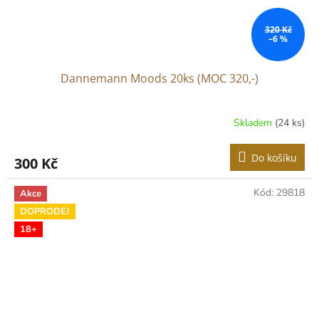
320 Kč
–6 %
Dannemann Moods 20ks (MOC 320,-)
Skladem
(24 ks)
Do košíku
300 Kč
Kód:
29818
Akce
DOPRODEJ
18+