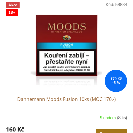
Kód:
58884
Akce
18+
170 Kč
–5 %
Dannemann Moods Fusion 10ks (MOC 170,-)
Skladem
(8 ks)
160 Kč