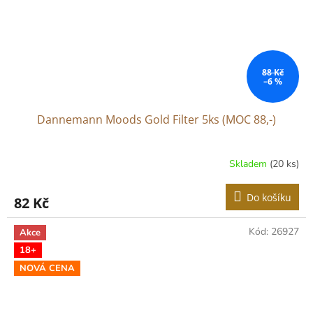
88 Kč
–6 %
Dannemann Moods Gold Filter 5ks (MOC 88,-)
Skladem
(20 ks)
Do košíku
82 Kč
Kód:
26927
Akce
18+
NOVÁ CENA