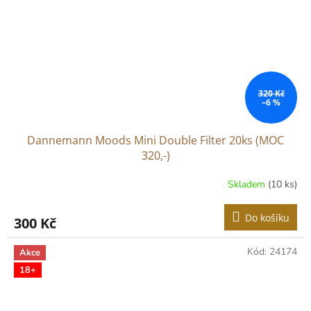
320 Kč
–6 %
Dannemann Moods Mini Double Filter 20ks (MOC
320,-)
Skladem
(10 ks)
Do košíku
300 Kč
Kód:
24174
Akce
18+