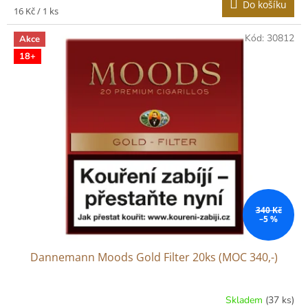
Do košíku
Měrná
16 Kč / 1 ks
cena:
Kód:
30812
Akce
18+
340 Kč
–5 %
Dannemann Moods Gold Filter 20ks (MOC 340,-)
Skladem
(37 ks)