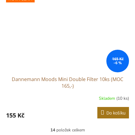
165 Kč
–6 %
Dannemann Moods Mini Double Filter 10ks (MOC
165,-)
Skladem
(10 ks)
Do košíku
155 Kč
14
položek celkem
O