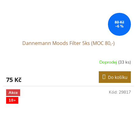
80 Kč
–6 %
Dannemann Moods Filter 5ks (MOC 80,-)
Doprodej
(33 ks)
Do košíku
75 Kč
Kód:
29817
Akce
18+