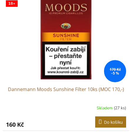
r
18+
p
o
i
d
s
u
p
k
r
t
o
ů
d
u
k
t
ů
170 Kč
–5 %
Dannemann Moods Sunshine Filter 10ks (MOC 170,-)
Skladem
(27 ks)
Do košíku
160 Kč