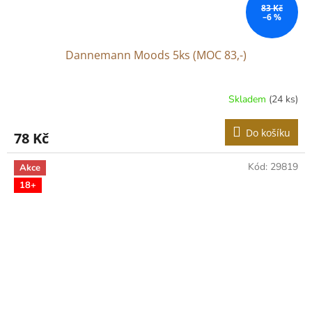
83 Kč
–6 %
Dannemann Moods 5ks (MOC 83,-)
Skladem
(24 ks)
Do košíku
78 Kč
Kód:
29819
Akce
18+