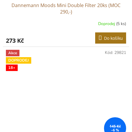
Dannemann Moods Mini Double Filter 20ks (MOC
290,-)
Doprodej
(5 ks)
Do košíku
273 Kč
Kód:
29821
Akce
DOPRODEJ
18+
145 Kč
–6 %