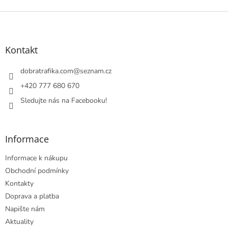
v
l
Z
á
á
d
p
a
a
Kontakt
c
t
í
í
dobratrafika.com
@
seznam.cz
p
r
+420 777 680 670
v
Sledujte nás na Facebooku!
k
y
v
ý
Informace
p
i
Informace k nákupu
s
u
Obchodní podmínky
Kontakty
Doprava a platba
Napište nám
Aktuality