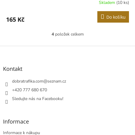
Skladem
(10 ks)
Do košíku
165 Kč
4
položek celkem
O
v
l
Z
á
á
d
p
a
a
Kontakt
c
t
í
í
dobratrafika.com
@
seznam.cz
p
r
+420 777 680 670
v
Sledujte nás na Facebooku!
k
y
v
ý
Informace
p
i
Informace k nákupu
s