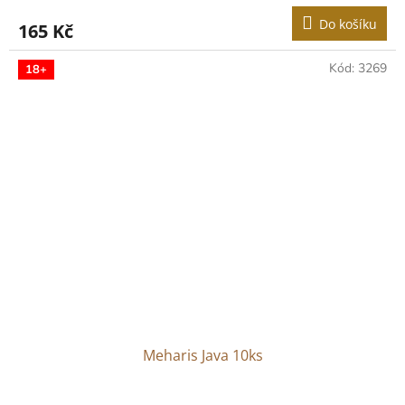
Do košíku
165 Kč
Kód:
3269
18+
Meharis Java 10ks