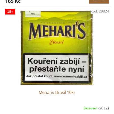
165 Kč
Kód:
29824
18+
Meharis Brasil 10ks
Skladem
(20 ks)