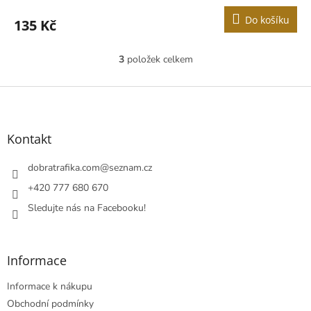
Do košíku
135 Kč
3
položek celkem
O
v
l
Z
á
á
d
p
a
a
Kontakt
c
t
í
í
dobratrafika.com
@
seznam.cz
p
r
+420 777 680 670
v
Sledujte nás na Facebooku!
k
y
v
ý
Informace
p
i
Informace k nákupu
s
u
Obchodní podmínky