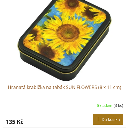
r
p
o
i
d
s
u
p
k
r
t
o
ů
d
u
k
t
ů
Hranatá krabička na tabák SUN FLOWERS (8 x 11 cm)
Skladem
(3 ks)
Do košíku
135 Kč