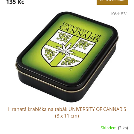
135 Kč
Kód:
831
Hranatá krabička na tabák UNIVERSITY OF CANNABIS
(8 x 11 cm)
Skladem
(2 ks)