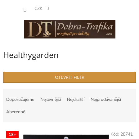
Přejít
NÁKUP
na
CZK
obsah
KOŠÍK
Healthygarden
OTEVŘÍT FILTR
Ř
a
Doporučujeme
Nejlevnější
Nejdražší
Nejprodávanější
z
e
Abecedně
n
í
V
p
Kód:
28741
18+
ý