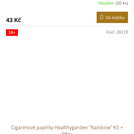
Skladem
(10 ks)
Do košíku
43 Kč
Kód:
28119
18+
Cigaretové papírky Healthygarden "Rainbow" KS +