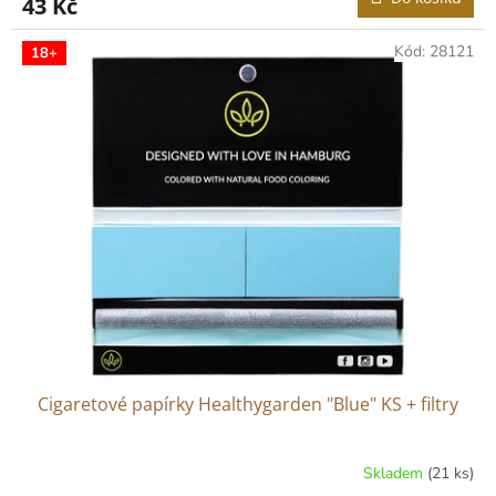
43 Kč
Kód:
28121
18+
Cigaretové papírky Healthygarden "Blue" KS + filtry
Skladem
(21 ks)