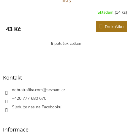
filtry
Skladem
(14 ks)
Průměrné
hodnocení
produktu
Do košíku
43 Kč
je
5,0
z
5
položek celkem
O
5
v
hvězdiček.
l
Z
á
á
d
p
a
a
Kontakt
c
t
í
í
dobratrafika.com
@
seznam.cz
p
r
+420 777 680 670
v
Sledujte nás na Facebooku!
k
y
v
ý
Informace
p