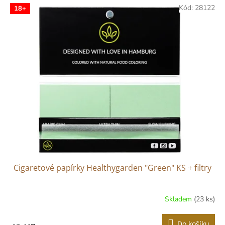
Kód:
28122
18+
Cigaretové papírky Healthygarden "Green" KS + filtry
Skladem
(23 ks)
Do košíku