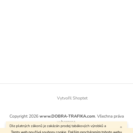
Vytvořil Shoptet
Copyright 2026
www.DOBRA-TRAFIKA.com
. Všechna práva
vyhrazena.
Dle platných zákonů je zakázán prodej tabákových výrobků a
kuřáckých pomůcek osobám mladším 18 let.
Tento web používá soubory cookie. Dalším procházením tohoto webu