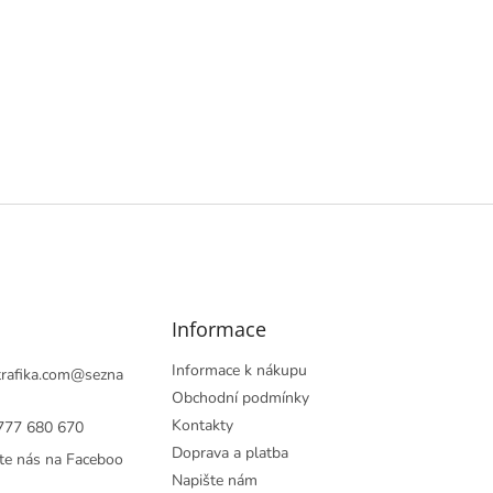
í
p
r
v
k
y
v
ý
p
i
s
u
Informace
Informace k nákupu
rafika.com
@
sezna
Obchodní podmínky
Kontakty
777 680 670
Doprava a platba
te nás na Faceboo
Napište nám