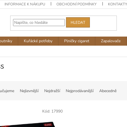
INFORMACE K NÁKUPU
OBCHODNÍ PODMÍNKY
KONTAKT
HLEDAT
outníky
Kuřácké potřeby
Plničky cigaret
Zapalovače
ss
učujeme
Nejlevnější
Nejdražší
Nejprodávanější
Abecedně
Kód:
17990