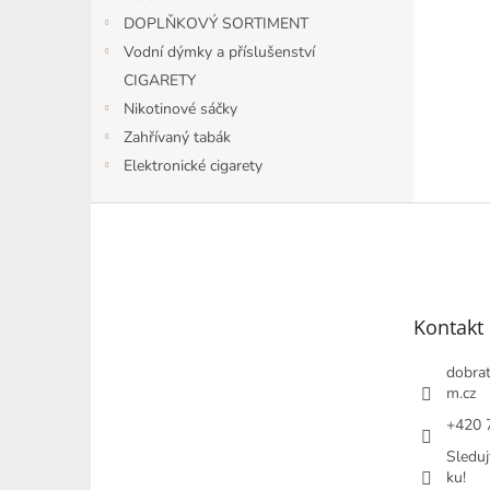
DOPLŇKOVÝ SORTIMENT
Vodní dýmky a příslušenství
CIGARETY
Nikotinové sáčky
Zahřívaný tabák
Elektronické cigarety
Z
á
p
a
t
Kontakt
í
dobrat
m.cz
+420 
Sleduj
ku!