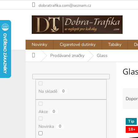
Přejít
dobratrafika.com@seznam.cz
na
obsah
Novinky
Cigaretové dutinky
Tabáky
D
Domů
Prodávané značky
Glass
P
Gla
o
s
t
Ř
r
Na skladě
0
a
a
Dopor
z
n
e
n
Akce
0
V
n
í
Tip
ý
í
p
Novinka
0
18+
p
p
a