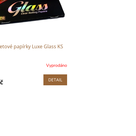
etové papírky Luxe Glass KS
Vyprodáno
DETAIL
č
O
v
l
á
d
a
c