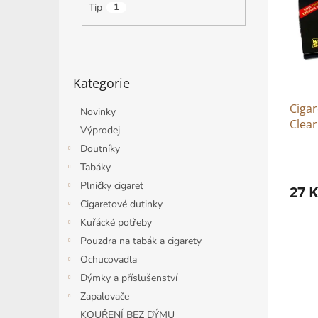
i
r
n
Tip
1
s
o
e
p
d
l
r
u
o
k
Přeskočit
d
t
Kategorie
kategorie
u
ů
k
Cigar
Novinky
t
Clear
Výprodej
ů
Doutníky
Tabáky
Plničky cigaret
27 K
Cigaretové dutinky
Kuřácké potřeby
Pouzdra na tabák a cigarety
Ochucovadla
Dýmky a příslušenství
Zapalovače
KOUŘENÍ BEZ DÝMU