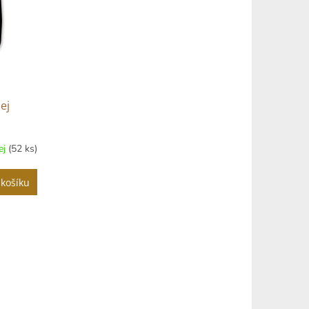
ej
ej
(52 ks)
 košíku