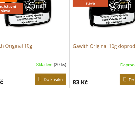
sleva
ožstevní
sleva
h Original 10g
Gawith Original 10g doprod
Skladem
(20 ks)
Doprod
Do košíku
Do
č
83 Kč
O
v
l
á
d
a
c