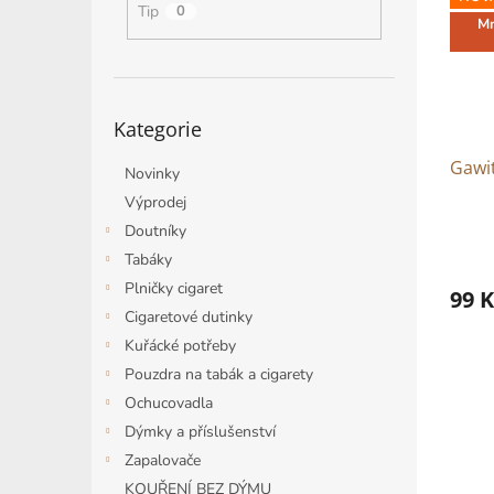
i
r
n
Tip
0
s
o
Mn
e
p
d
l
r
u
o
k
Přeskočit
d
t
Kategorie
kategorie
u
ů
Gawit
k
Novinky
t
Výprodej
ů
Doutníky
Tabáky
Plničky cigaret
99 K
Cigaretové dutinky
Kuřácké potřeby
Pouzdra na tabák a cigarety
Ochucovadla
Dýmky a příslušenství
Zapalovače
KOUŘENÍ BEZ DÝMU