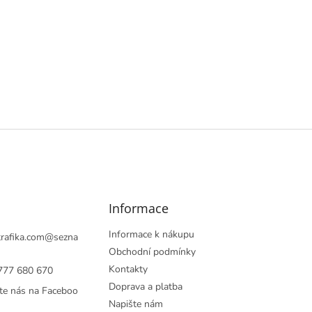
í
p
r
v
k
y
v
ý
p
i
s
u
Informace
Informace k nákupu
rafika.com
@
sezna
Obchodní podmínky
Kontakty
777 680 670
Doprava a platba
te nás na Faceboo
Napište nám