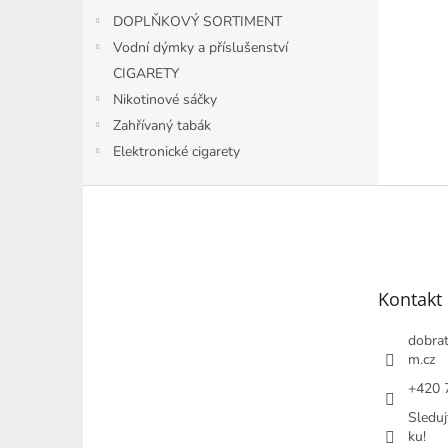
DOPLŇKOVÝ SORTIMENT
Vodní dýmky a příslušenství
CIGARETY
Nikotinové sáčky
Zahřívaný tabák
Elektronické cigarety
Z
á
p
a
t
Kontakt
í
dobrat
m.cz
+420 
Sleduj
ku!