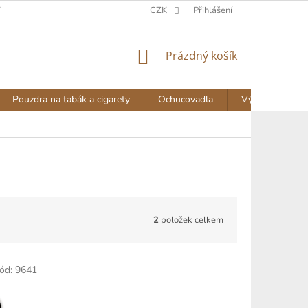
Y
DOPRAVA A PLATBA
NAPIŠTE NÁM
CZK
Přihlášení
AKTUALITY
NÁKUPNÍ
Prázdný košík
KOŠÍK
Pouzdra na tabák a cigarety
Ochucovadla
Výprodej
2
položek celkem
ód:
9641