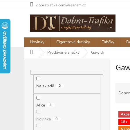
Přejít
dobratrafika.com@seznam.cz
na
obsah
Novinky
Cigaretové dutinky
Tabáky
D
Domů
Prodávané značky
Gawith
P
Gaw
o
s
t
Ř
r
Na skladě
2
a
a
Dopor
z
n
e
n
Akce
1
V
n
í
Akce
ý
í
p
Novinka
0
18+
p
p
a
NOV