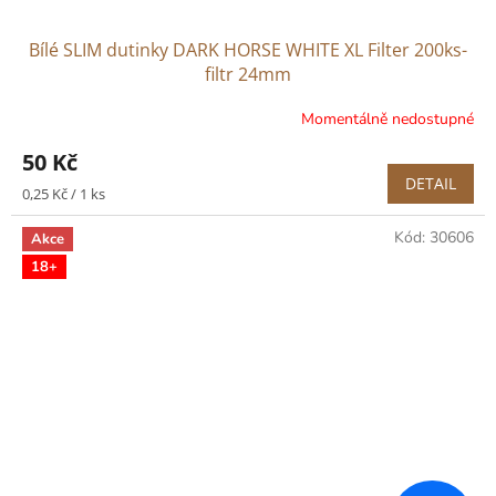
Bílé SLIM dutinky DARK HORSE WHITE XL Filter 200ks-
filtr 24mm
Momentálně nedostupné
50 Kč
DETAIL
Měrná
0,25 Kč / 1 ks
cena:
Kód:
30606
Akce
18+