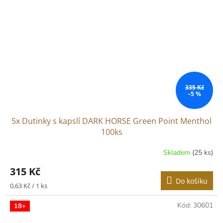
335 Kč
–5 %
5x Dutinky s kapslí DARK HORSE Green Point Menthol
100ks
Skladem
(25 ks)
315 Kč
Do košíku
Měrná
0,63 Kč / 1 ks
cena:
Kód:
30601
18+