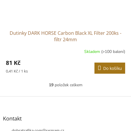
Dutinky DARK HORSE Carbon Black XL Filter 200ks -
filtr 24mm
Skladem
(>100 balení)
81 Kč
Do košíku
Měrná
0,41 Kč / 1 ks
cena:
19
položek celkem
O
v
l
Z
á
á
d
p
a
a
Kontakt
c
t
í
dobratrafika.com
@
seznam.cz