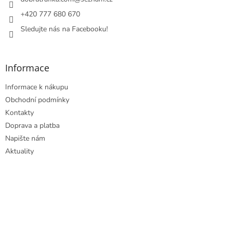
í
p
r
+420 777 680 670
v
Sledujte nás na Facebooku!
k
y
v
ý
Informace
p
i
Informace k nákupu
s
u
Obchodní podmínky
Kontakty
Doprava a platba
Napište nám
Aktuality