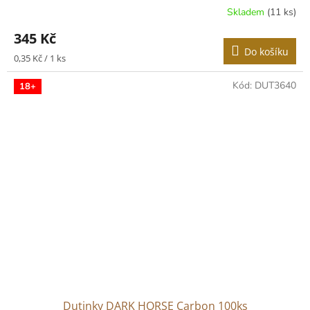
Skladem
(11 ks)
345 Kč
Do košíku
Měrná
0,35 Kč / 1 ks
cena:
Kód:
DUT3640
18+
Dutinky DARK HORSE Carbon 100ks