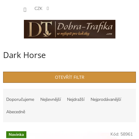
Přejít
NÁKUP
na
CZK
obsah
KOŠÍK
Dark Horse
OTEVŘÍT FILTR
Ř
a
Doporučujeme
Nejlevnější
Nejdražší
Nejprodávanější
z
e
Abecedně
n
í
V
p
Kód:
58961
Novinka
ý