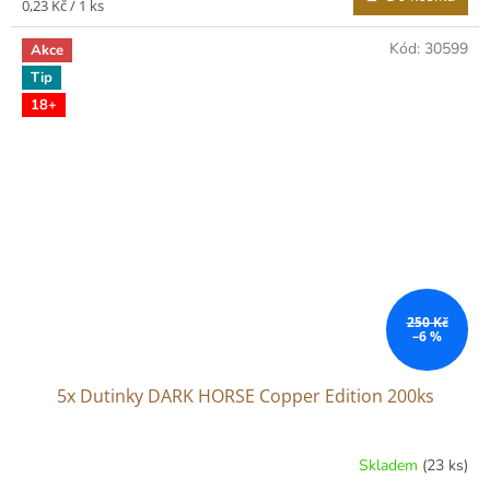
Měrná
0,23 Kč / 1 ks
cena:
Kód:
30599
Akce
Tip
18+
250 Kč
–6 %
5x Dutinky DARK HORSE Copper Edition 200ks
Skladem
(23 ks)