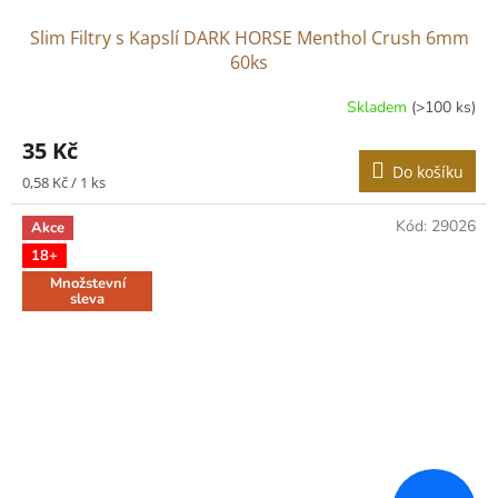
Slim Filtry s Kapslí DARK HORSE Menthol Crush 6mm
60ks
Skladem
(>100 ks)
Průměrné
hodnocení
35 Kč
produktu
Do košíku
je
Měrná
0,58 Kč / 1 ks
5,0
cena:
z
Kód:
29026
Akce
5
18+
hvězdiček.
Množstevní
sleva