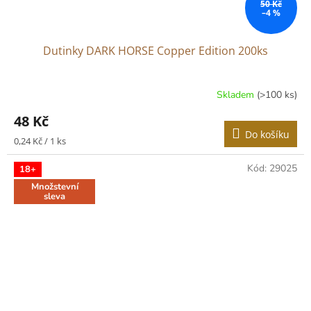
50 Kč
–4 %
Dutinky DARK HORSE Copper Edition 200ks
Skladem
(>100 ks)
48 Kč
Do košíku
Měrná
0,24 Kč / 1 ks
cena:
Kód:
29025
18+
Množstevní
sleva