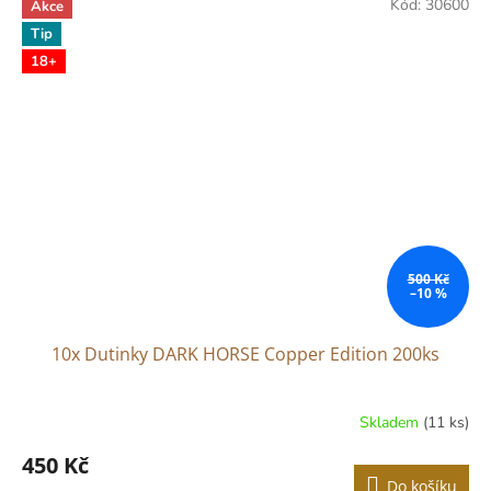
Kód:
30600
Akce
5
Tip
hvězdiček.
18+
500 Kč
–10 %
10x Dutinky DARK HORSE Copper Edition 200ks
Skladem
(11 ks)
450 Kč
Do košíku