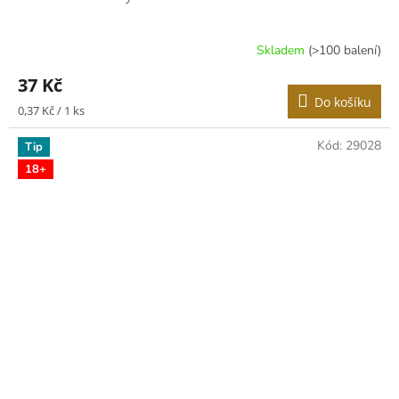
Skladem
(>100 balení)
37 Kč
Do košíku
Měrná
0,37 Kč / 1 ks
cena:
Kód:
29028
Tip
18+