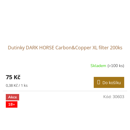
Dutinky DARK HORSE Carbon&Copper XL filter 200ks
Skladem
(>100 ks)
75 Kč
Do košíku
Měrná
0,38 Kč / 1 ks
cena:
Kód:
30603
Akce
18+