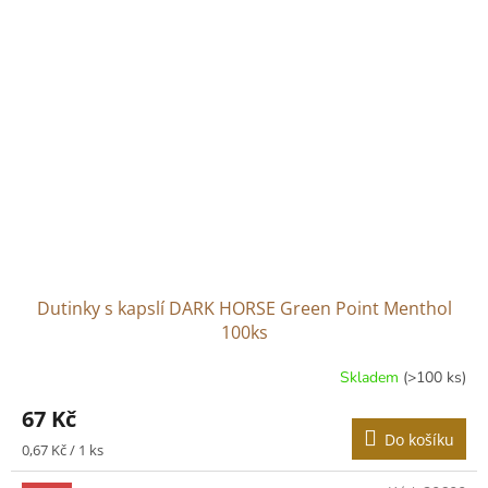
Dutinky s kapslí DARK HORSE Green Point Menthol
100ks
Skladem
(>100 ks)
Průměrné
hodnocení
67 Kč
produktu
Do košíku
je
Měrná
0,67 Kč / 1 ks
4,0
cena:
z