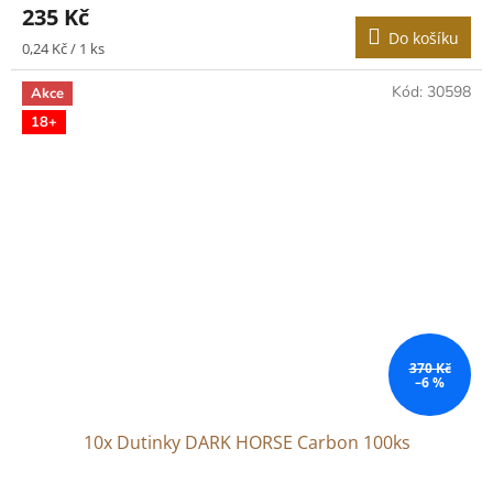
235 Kč
Do košíku
Měrná
0,24 Kč / 1 ks
cena:
Kód:
30598
Akce
18+
370 Kč
–6 %
10x Dutinky DARK HORSE Carbon 100ks