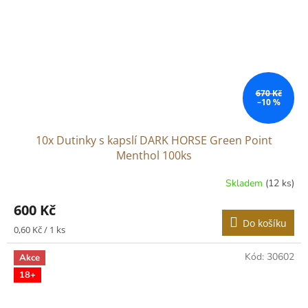
670 Kč
–10 %
10x Dutinky s kapslí DARK HORSE Green Point
Menthol 100ks
Skladem
(12 ks)
600 Kč
Do košíku
Měrná
0,60 Kč / 1 ks
cena:
Kód:
30602
Akce
18+