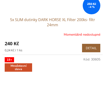
250 Kč
–4 %
5x SLIM dutinky DARK HORSE XL Filter 200ks- filtr
24mm
Momentálně nedostupné
240 Kč
DETAIL
Měrná
0,24 Kč / 1 ks
cena:
Kód:
30605
18+
Množstevní
sleva