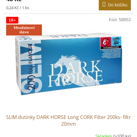
Do košíku
Měrná
0,24 Kč / 1 ks
cena:
Kód:
58852
18+
Množstevní
sleva
SLIM dutinky DARK HORSE Long CORK Filter 200ks- filtr
20mm
Skladem
(>100 ks)