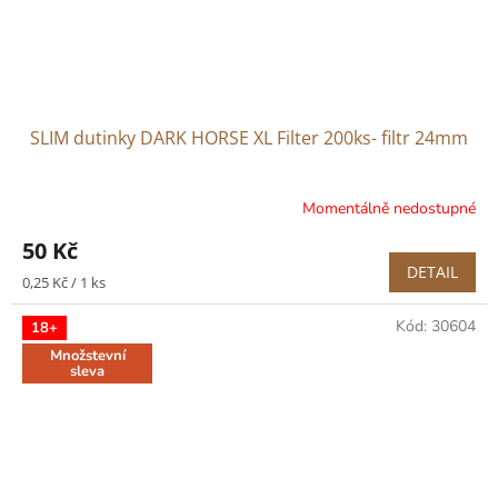
SLIM dutinky DARK HORSE XL Filter 200ks- filtr 24mm
Momentálně nedostupné
50 Kč
DETAIL
Měrná
0,25 Kč / 1 ks
cena:
Kód:
30604
18+
Množstevní
sleva