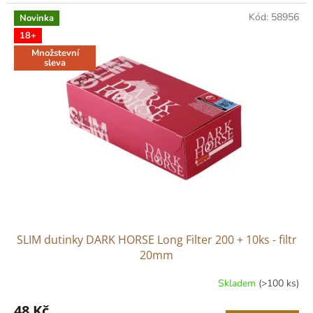
cena:
Kód:
58956
Novinka
18+
Množstevní
sleva
SLIM dutinky DARK HORSE Long Filter 200 + 10ks - filtr
20mm
Skladem
(>100 ks)
48 Kč