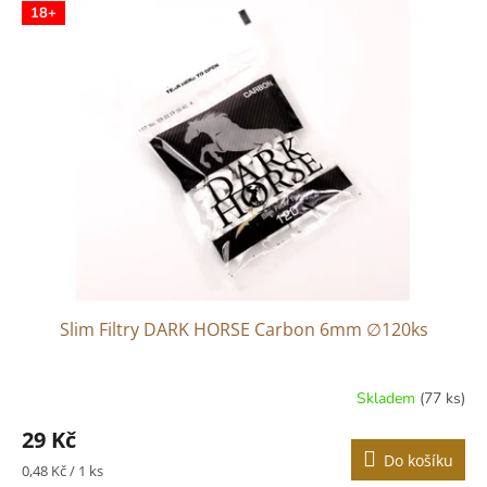
r
18+
p
o
i
d
s
u
p
k
r
t
o
ů
d
u
k
t
ů
Slim Filtry DARK HORSE Carbon 6mm ∅120ks
Skladem
(77 ks)
29 Kč
Do košíku
Měrná
0,48 Kč / 1 ks