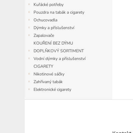
n
Kuřácké potřeby
e
Pouzdra na tabák a cigarety
l
Ochucovadla
Dýmky a příslušenství
Zapalovače
KOUŘENÍ BEZ DÝMU
DOPLŇKOVÝ SORTIMENT
Vodní dýmky a příslušenství
CIGARETY
Nikotinové sáčky
Zahřívaný tabák
Elektronické cigarety
Z
á
p
a
t