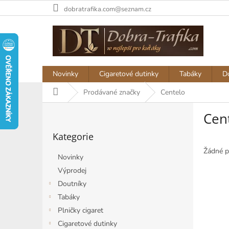
Přejít
dobratrafika.com@seznam.cz
na
obsah
Novinky
Cigaretové dutinky
Tabáky
D
Domů
Prodávané značky
Centelo
P
Cen
o
Přeskočit
s
Kategorie
kategorie
t
r
Žádné p
Novinky
a
Výprodej
n
Doutníky
n
í
Tabáky
p
Plničky cigaret
a
Cigaretové dutinky