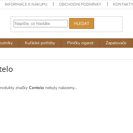
INFORMACE K NÁKUPU
OBCHODNÍ PODMÍNKY
KONTAKT
HLEDAT
outníky
Kuřácké potřeby
Plničky cigaret
Zapalovače
telo
rodukty značky
Centelo
nebyly nalezeny...