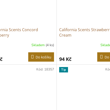
ornia Scents Concord
California Scents Strawberr
berry
Cream
Skladem
(4 ks)
Skla
Do košíku
Do 
č
94 Kč
Kód:
18357
Kó
Tip