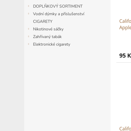
DOPLŇKOVÝ SORTIMENT
Vodní dýmky a příslušenství
Calif
CIGARETY
Appl
Nikotinové sáčky
Zahřívaný tabák
Elektronické cigarety
95 K
Calif