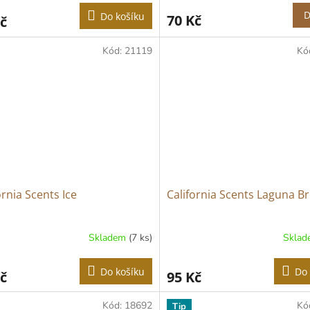
D
Do košíku
70 Kč
č
Kód:
21119
Kó
ornia Scents Ice
California Scents Laguna B
Skladem
(7 ks)
Skla
Do košíku
Do 
č
95 Kč
Kód:
18692
Kó
Tip