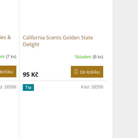
ies &
California Scents Golden State
Delight
dem
(7 ks)
Skladem
(8 ks)
košíku
Do košíku
95 Kč
d:
18356
Kód:
18350
Tip