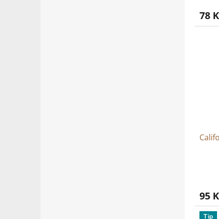
78 K
Calif
95 K
Tip