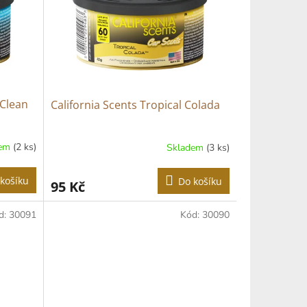
 Clean
California Scents Tropical Colada
dem
(2 ks)
Skladem
(3 ks)
košíku
Do košíku
95 Kč
d:
30091
Kód:
30090