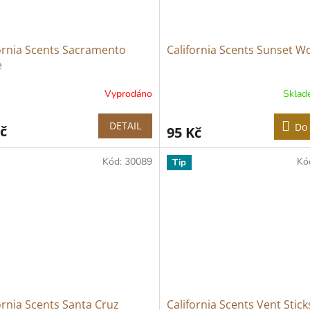
ornia Scents Sacramento
California Scents Sunset 
e
Vyprodáno
Skla
DETAIL
Do 
č
95 Kč
Kód:
30089
Kó
Tip
ornia Scents Santa Cruz
California Scents Vent Stick