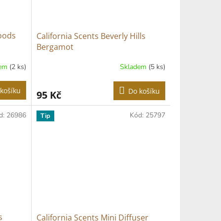
Woods
California Scents Beverly Hills
Bergamot
dem
(2 ks)
Skladem
(5 ks)
košíku
Do košíku
95 Kč
d:
26986
Kód:
25797
Tip
s
California Scents Mini Diffuser