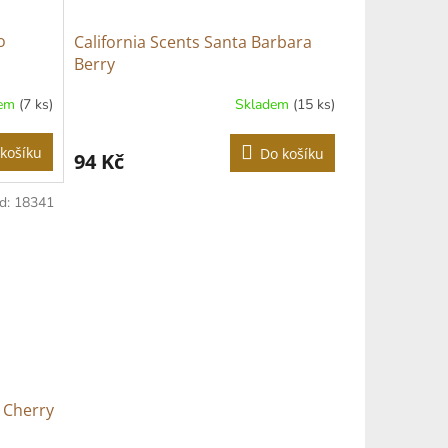
o
California Scents Santa Barbara
Berry
dem
(7 ks)
Skladem
(15 ks)
košíku
Do košíku
94 Kč
d:
18341
 Cherry