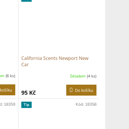
California Scents Newport New
Car
dem
(6 ks)
Skladem
(4 ks)
košíku
Do košíku
95 Kč
d:
18359
Kód:
18358
Tip