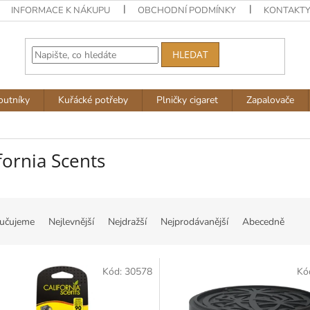
INFORMACE K NÁKUPU
OBCHODNÍ PODMÍNKY
KONTAKT
HLEDAT
outníky
Kuřácké potřeby
Plničky cigaret
Zapalovače
fornia Scents
učujeme
Nejlevnější
Nejdražší
Nejprodávanější
Abecedně
Kód:
30578
Kó