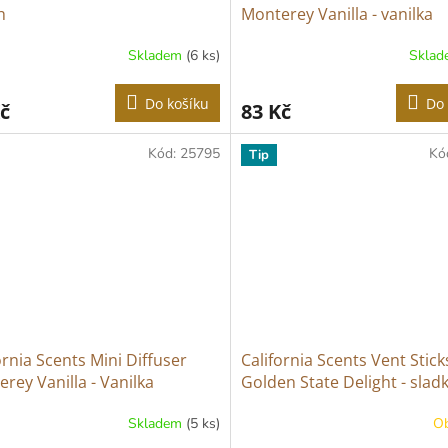
h
Monterey Vanilla - vanilka
Skladem
(6 ks)
Skla
Do košíku
Do 
č
83 Kč
Kód:
25795
Kó
Tip
ornia Scents Mini Diffuser
California Scents Vent Stick
rey Vanilla - Vanilka
Golden State Delight - slad
žvýkaček Pedro
Skladem
(5 ks)
O