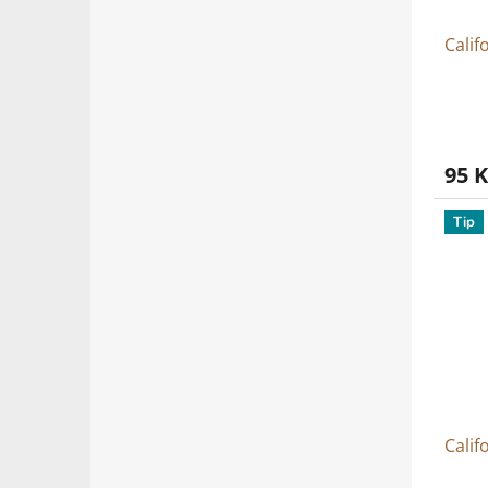
Calif
95 K
Tip
Calif