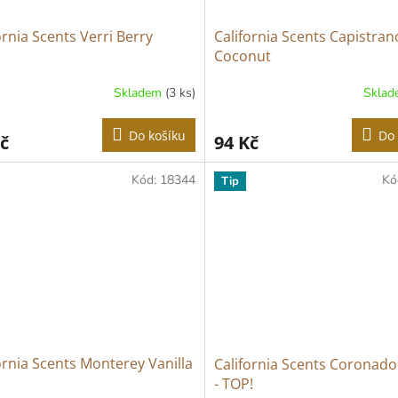
ornia Scents Verri Berry
California Scents Capistran
Coconut
Skladem
(3 ks)
Skla
Průměrné
hodnocení
produktu
Do košíku
Do 
č
94 Kč
je
5,0
z
Kód:
18344
Kó
Tip
5
hvězdiček.
ornia Scents Monterey Vanilla
California Scents Coronado
- TOP!