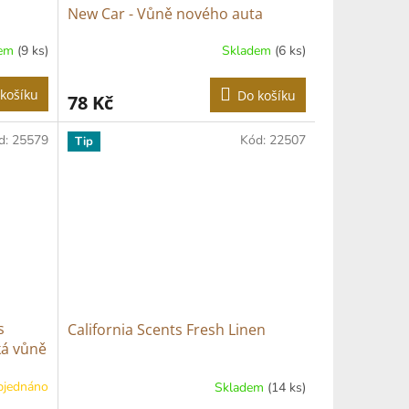
New Car - Vůně nového auta
dem
(9 ks)
Skladem
(6 ks)
košíku
Do košíku
78 Kč
d:
25579
Kód:
22507
Tip
s
California Scents Fresh Linen
ká vůně
bjednáno
Skladem
(14 ks)