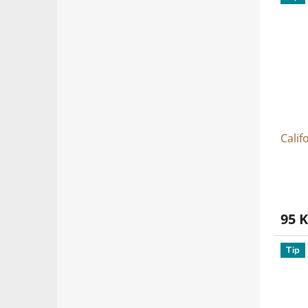
Calif
95 K
Tip