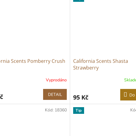
ornia Scents Pomberry Crush
California Scents Shasta
Strawberry
Vyprodáno
Skla
DETAIL
Do 
č
95 Kč
Kód:
18360
Kó
Tip