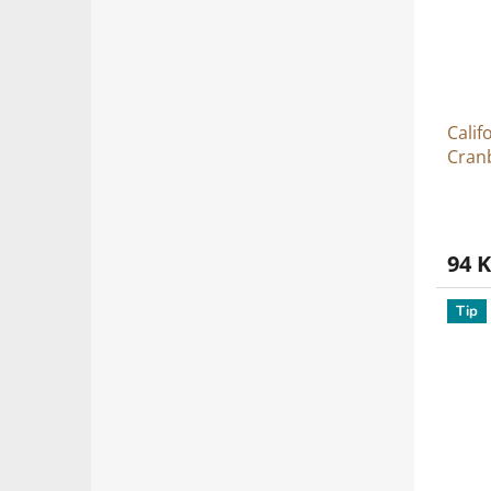
Calif
Cran
94 K
Tip