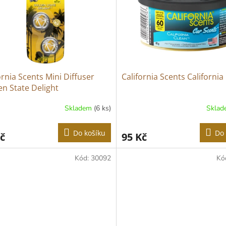
ornia Scents Mini Diffuser
California Scents California
n State Delight
Skladem
(6 ks)
Skla
Do košíku
Do 
č
95 Kč
Kód:
30092
Kó