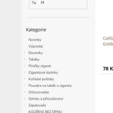
i
r
n
Tip
18
s
o
e
p
d
l
r
u
o
k
Přeskočit
d
t
Kategorie
kategorie
u
ů
Calif
k
Novinky
Golde
t
Výprodej
ů
Doutníky
Tabáky
Plničky cigaret
78 K
Cigaretové dutinky
Kuřácké potřeby
Pouzdra na tabák a cigarety
Ochucovadla
Dýmky a příslušenství
Zapalovače
KOUŘENÍ BEZ DÝMU