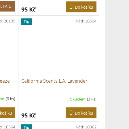
ETAIL
Do košíku
95 Kč
d:
20109
Kód:
18694
Tip
reeze
California Scents L.A. Lavender
dem
(6 ks)
Skladem
(3 ks)
košíku
Do košíku
95 Kč
d:
18364
Kód:
18362
Tip