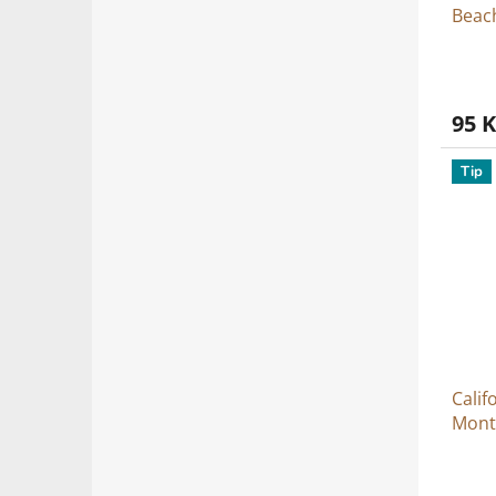
Beac
95 K
Tip
Calif
Monte