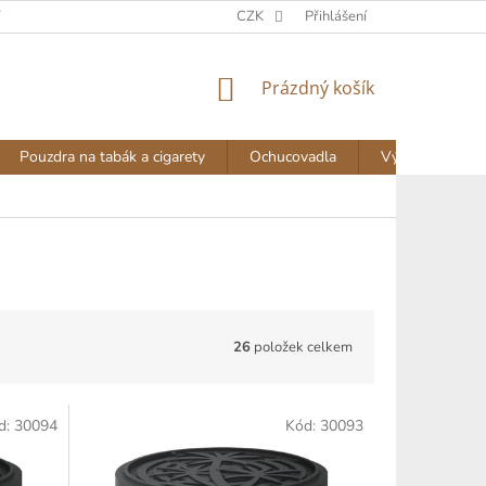
Y
DOPRAVA A PLATBA
NAPIŠTE NÁM
CZK
Přihlášení
AKTUALITY
NÁKUPNÍ
Prázdný košík
KOŠÍK
Pouzdra na tabák a cigarety
Ochucovadla
Výprodej
26
položek celkem
d:
30094
Kód:
30093