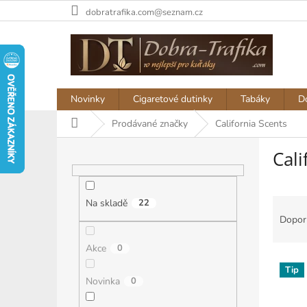
Přejít
dobratrafika.com@seznam.cz
na
obsah
Novinky
Cigaretové dutinky
Tabáky
D
Domů
Prodávané značky
California Scents
P
Cali
o
s
t
Ř
r
Na skladě
22
a
a
Dopor
z
n
e
n
Akce
0
V
n
í
Tip
ý
í
p
Novinka
0
p
p
a