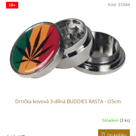
Kód:
31944
18+
Drtička kovová 3-dílná BUDDIES RASTA - ∅5cm
Skladem
(3 ks)
Do košíku