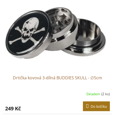
r
p
o
i
d
s
u
p
k
r
t
o
ů
d
u
k
t
ů
Drtička kovová 3-dílná BUDDIES SKULL - ∅5cm
Skladem
(2 ks)
Do košíku
249 Kč