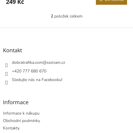
249 Kč
2
položek celkem
O
v
l
Z
á
á
d
p
a
a
Kontakt
c
t
í
í
dobratrafika.com
@
seznam.cz
p
r
+420 777 680 670
v
Sledujte nás na Facebooku!
k
y
v
ý
Informace
p
i
Informace k nákupu
s
u
Obchodní podmínky
Kontakty