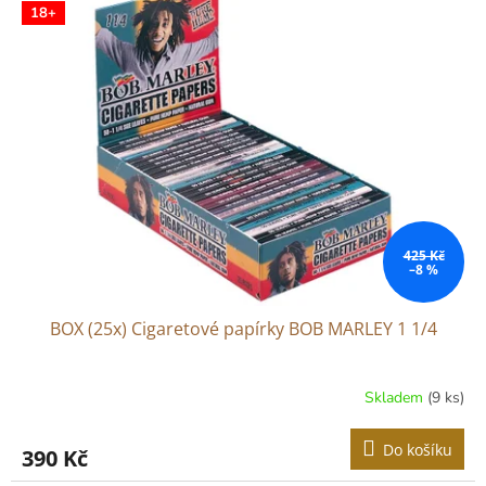
r
18+
p
o
i
d
s
u
p
k
r
t
o
ů
d
u
k
t
ů
425 Kč
–8 %
BOX (25x) Cigaretové papírky BOB MARLEY 1 1/4
Skladem
(9 ks)
Do košíku
390 Kč