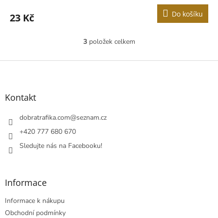
Do košíku
23 Kč
3
položek celkem
O
v
l
Z
á
á
d
p
a
a
Kontakt
c
t
í
í
dobratrafika.com
@
seznam.cz
p
r
+420 777 680 670
v
Sledujte nás na Facebooku!
k
y
v
ý
Informace
p
i
Informace k nákupu
s
u
Obchodní podmínky