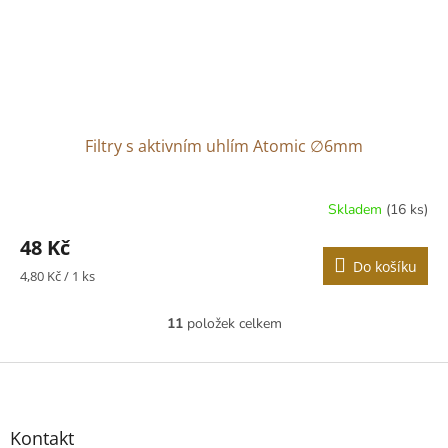
Filtry s aktivním uhlím Atomic ∅6mm
Skladem
(16 ks)
48 Kč
Do košíku
Měrná
4,80 Kč / 1 ks
cena:
11
položek celkem
O
v
l
Z
á
á
d
p
a
a
Kontakt
c