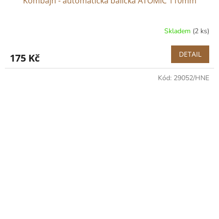
Kombajn - automatická balička ATOMIC 110mm
Skladem
(2 ks)
DETAIL
175 Kč
Kód:
29052/HNE