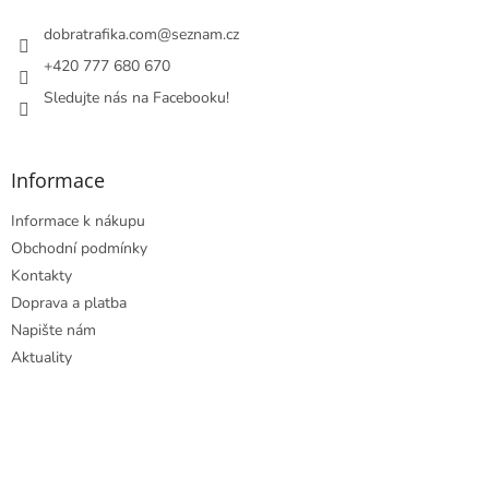
t
í
í
dobratrafika.com
@
seznam.cz
p
r
+420 777 680 670
v
Sledujte nás na Facebooku!
k
y
v
ý
Informace
p
i
Informace k nákupu
s
u
Obchodní podmínky
Kontakty
Doprava a platba
Napište nám
Aktuality