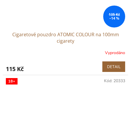
135 Kč
–14 %
Cigaretové pouzdro ATOMIC COLOUR na 100mm
cigarety
Vyprodáno
DETAIL
115 Kč
Kód:
20333
18+