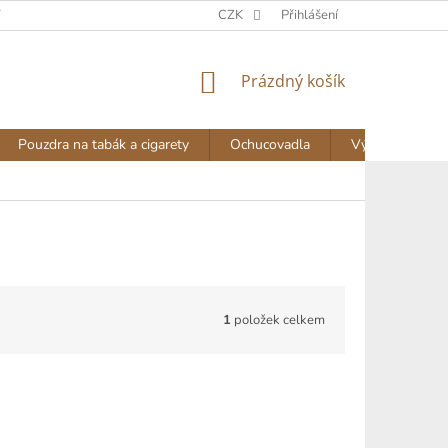
Y
DOPRAVA A PLATBA
NAPIŠTE NÁM
CZK
Přihlášení
AKTUALITY
NÁKUPNÍ
Prázdný košík
KOŠÍK
Pouzdra na tabák a cigarety
Ochucovadla
Výprodej
1
položek celkem