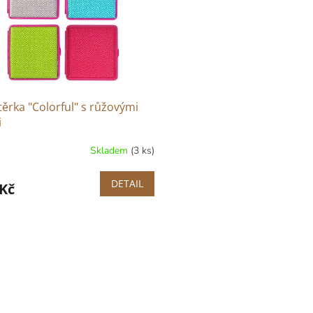
ěrka "Colorful" s růžovými
i
Skladem
(3 ks)
DETAIL
 Kč
O
v
l
á
d
a
c