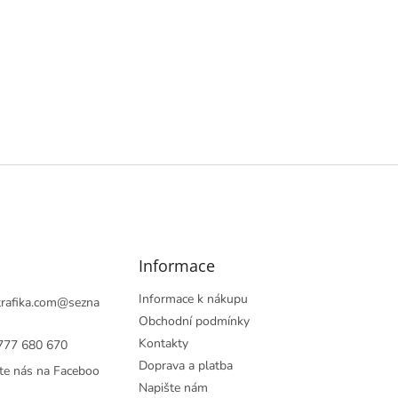
í
p
r
v
k
y
v
ý
p
i
s
u
Informace
Informace k nákupu
rafika.com
@
sezna
Obchodní podmínky
Kontakty
777 680 670
Doprava a platba
te nás na Faceboo
Napište nám