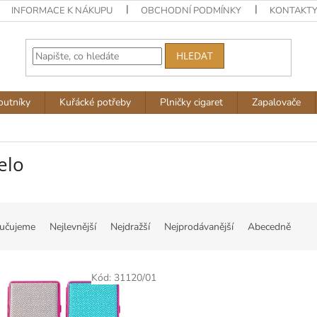
INFORMACE K NÁKUPU
OBCHODNÍ PODMÍNKY
KONTAKT
HLEDAT
outníky
Kuřácké potřeby
Plničky cigaret
Zapalovače
elo
učujeme
Nejlevnější
Nejdražší
Nejprodávanější
Abecedně
Kód:
31120/01