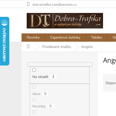
Přejít
dobratrafika.com@seznam.cz
na
obsah
Novinky
Cigaretové dutinky
Tabáky
D
Domů
Prodávané značky
Angelo
P
Ang
o
s
t
Ř
r
Na skladě
1
a
a
Dopor
z
n
e
n
Akce
0
V
n
í
ý
í
p
Novinka
0
p
p
a