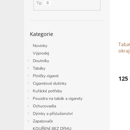
i
r
n
Tip
0
s
o
e
p
d
l
r
u
o
k
Přeskočit
d
t
Kategorie
kategorie
u
ů
k
Tabat
Novinky
t
okraj
Výprodej
ů
Doutníky
Tabáky
Plničky cigaret
125
Cigaretové dutinky
Kuřácké potřeby
Pouzdra na tabák a cigarety
Ochucovadla
Dýmky a příslušenství
Zapalovače
KOUŘENÍ BEZ DÝMU