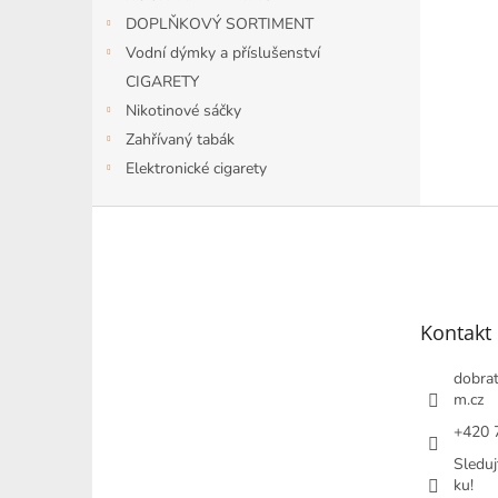
DOPLŇKOVÝ SORTIMENT
Vodní dýmky a příslušenství
CIGARETY
Nikotinové sáčky
Zahřívaný tabák
Elektronické cigarety
Z
á
p
a
t
Kontakt
í
dobrat
m.cz
+420 
Sleduj
ku!