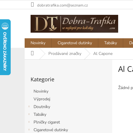
Přejít
dobratrafika.com@seznam.cz
na
obsah
Novinky
Cigaretové dutinky
Tabáky
D
Domů
Prodávané značky
Al Capone
P
Al 
o
Přeskočit
s
Kategorie
kategorie
t
r
Žádné p
Novinky
a
Výprodej
n
Doutníky
n
í
Tabáky
p
Plničky cigaret
a
Cigaretové dutinky