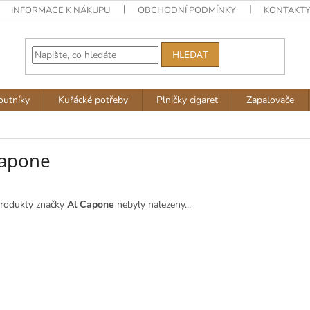
INFORMACE K NÁKUPU
OBCHODNÍ PODMÍNKY
KONTAKT
HLEDAT
outníky
Kuřácké potřeby
Plničky cigaret
Zapalovače
Capone
rodukty značky
Al Capone
nebyly nalezeny...