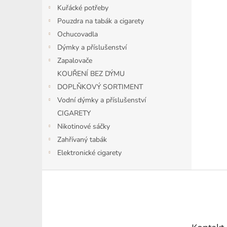
n
Kuřácké potřeby
e
Pouzdra na tabák a cigarety
l
Ochucovadla
Dýmky a příslušenství
Zapalovače
KOUŘENÍ BEZ DÝMU
DOPLŇKOVÝ SORTIMENT
Vodní dýmky a příslušenství
CIGARETY
Nikotinové sáčky
Zahřívaný tabák
Elektronické cigarety
Z
á
p
a
t