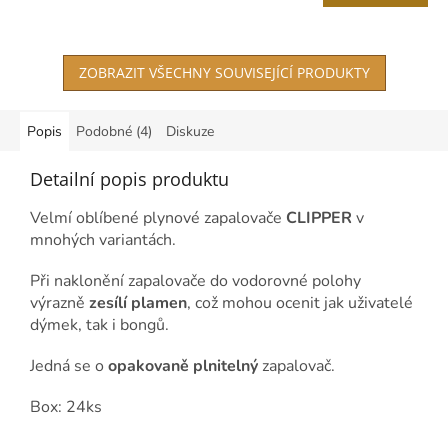
ZOBRAZIT VŠECHNY SOUVISEJÍCÍ PRODUKTY
Popis
Podobné (4)
Diskuze
Detailní popis produktu
Velmí oblíbené plynové zapalovače
CLIPPER
v
mnohých variantách.
Při naklonění zapalovače do vodorovné polohy
výrazně
zesílí plamen
, což mohou ocenit jak uživatelé
dýmek, tak i bongů.
Jedná se o
opakovaně plnitelný
zapalovač.
Box: 24ks