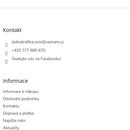
Z
á
p
a
Kontakt
t
í
dobratrafika.com
@
seznam.cz
+420 777 680 670
Sledujte nás na Facebooku!
Informace
Informace k nákupu
Obchodní podmínky
Kontakty
Doprava a platba
Napište nám
Aktuality