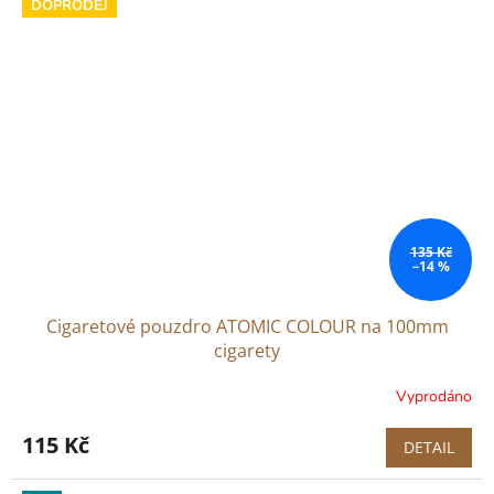
DOPRODEJ
135 Kč
–14 %
Cigaretové pouzdro ATOMIC COLOUR na 100mm
cigarety
Vyprodáno
115 Kč
DETAIL