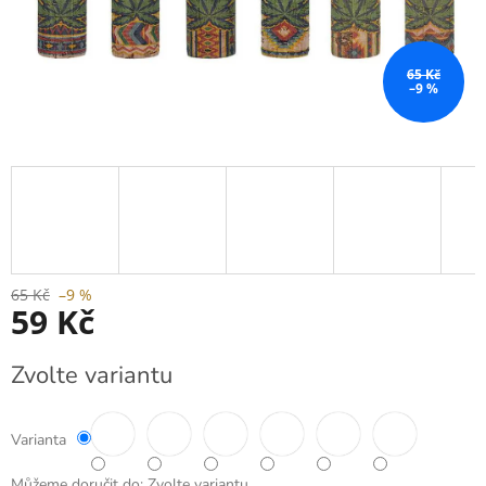
65 Kč
–9 %
65 Kč
–9 %
59 Kč
Měrná
Zvolte variantu
cena:
Varianta
Můžeme doručit do:
Zvolte variantu