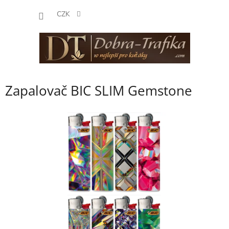
Přejít
NÁKUP
na
CZK
obsah
KOŠÍK
Zapalovač BIC SLIM Gemstone