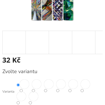
32 Kč
Měrná
Zvolte variantu
cena:
Varianta