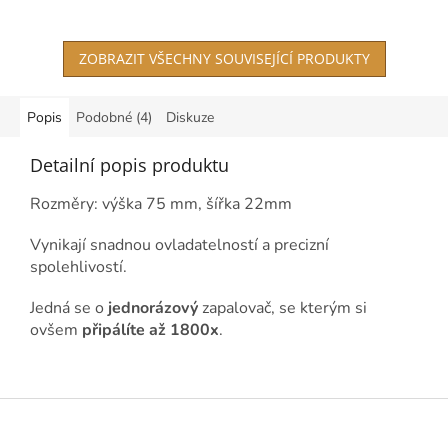
ZOBRAZIT VŠECHNY SOUVISEJÍCÍ PRODUKTY
Popis
Podobné (4)
Diskuze
Detailní popis produktu
Rozměry: výška 75 mm, šířka 22mm
Vynikají snadnou ovladatelností a precizní
spolehlivostí.
Jedná se o
jednorázový
zapalovač, se kterým si
ovšem
připálíte až 1800x
.
Z
á