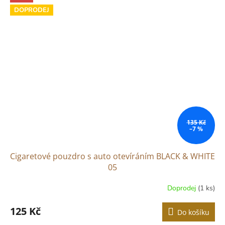
DOPRODEJ
135 Kč
–7 %
Cigaretové pouzdro s auto otevíráním BLACK & WHITE
05
Doprodej
(1 ks)
125 Kč
Do košíku