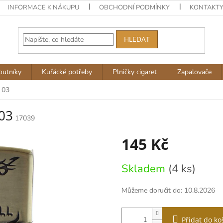
INFORMACE K NÁKUPU
OBCHODNÍ PODMÍNKY
KONTAKT
HLEDAT
outníky
Kuřácké potřeby
Plničky cigaret
Zapalovače
 03
03
17039
145 Kč
Měrná
Skladem
(4 ks)
cena:
Můžeme doručit do:
10.8.2026
Přidat do ko