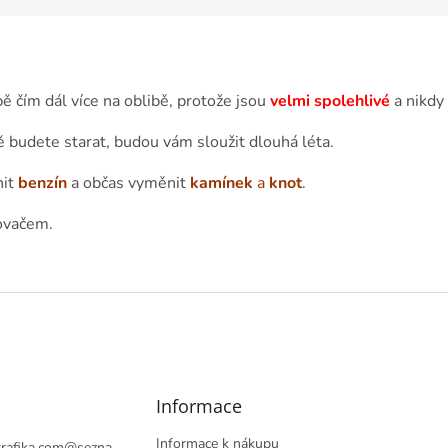
ě čím dál více na oblibě, protože jsou
velmi spolehlivé
a nikdy 
ě budete starat, budou vám sloužit dlouhá léta.
nit
benzín
a občas vyměnit
kamínek
a
knot
.
ovačem.
Informace
Informace k nákupu
rafika.com
@
sezna