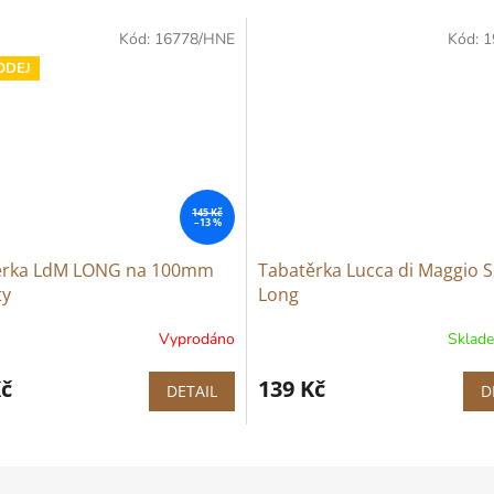
Kód:
16778/HNE
Kód:
1
ODEJ
145 Kč
–13 %
ěrka LdM LONG na 100mm
Tabatěrka Lucca di Maggio S
ty
Long
Vyprodáno
Sklad
Kč
139 Kč
DETAIL
D