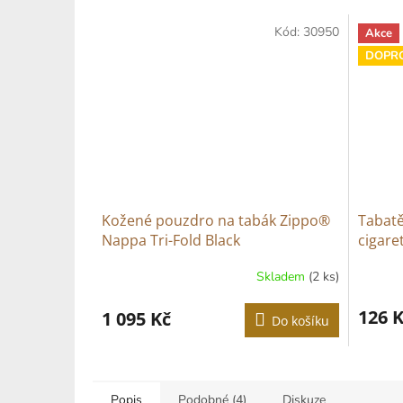
Kód:
30950
Akce
DOPR
Kožené pouzdro na tabák Zippo®
Tabat
Nappa Tri-Fold Black
cigare
Skladem
(2 ks)
126 
1 095 Kč
Do košíku
Popis
Podobné (4)
Diskuze