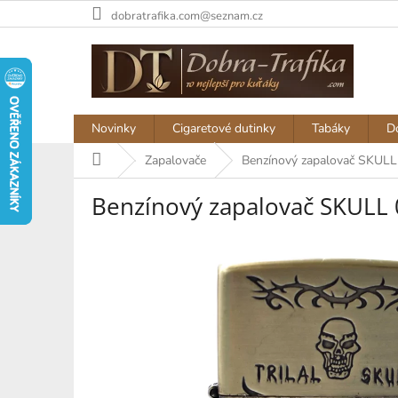
Přejít
dobratrafika.com@seznam.cz
na
obsah
Novinky
Cigaretové dutinky
Tabáky
D
Domů
Zapalovače
Benzínový zapalovač SKULL
Benzínový zapalovač SKULL 