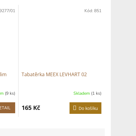
9277/01
Kód:
851
lim
Tabatěrka MEEX LEVHART 02
em
(9 ks)
Skladem
(1 ks)
165 Kč
ETAIL
Do košíku