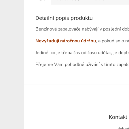
Detailní popis produktu
Benzínové zapalovače nabývají v poslední dob
Nevyžadují náročnou údržbu
, a pokud se o n
Jediné, co je třeba čas od času udělat, je dopl
Přejeme Vám pohodlné užívání s tímto zapal
Z
á
p
a
t
Kontakt
í
dobrat